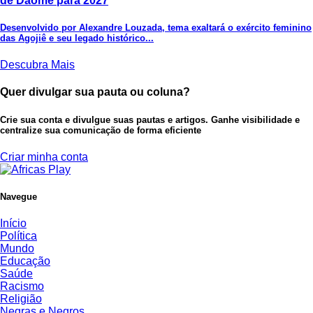
de Daomé para 2027
Desenvolvido por Alexandre Louzada, tema exaltará o exército feminino
das Agojiê e seu legado histórico...
Descubra Mais
Quer divulgar sua pauta ou coluna?
Crie sua conta e divulgue suas pautas e artigos. Ganhe visibilidade e
centralize sua comunicação de forma eficiente
Criar minha conta
Navegue
Início
Política
Mundo
Educação
Saúde
Racismo
Religião
Negras e Negros