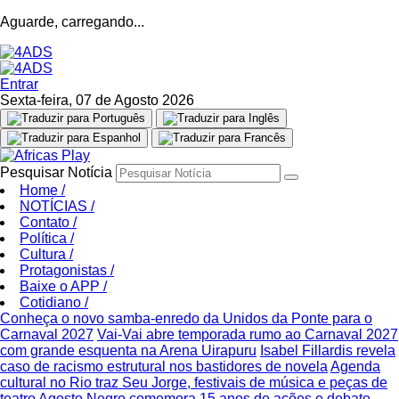
Aguarde, carregando...
Entrar
Sexta-feira, 07 de Agosto 2026
Pesquisar Notícia
Home
/
NOTÍCIAS
/
Contato
/
Política
/
Cultura
/
Protagonistas
/
Baixe o APP
/
Cotidiano
/
Conheça o novo samba-enredo da Unidos da Ponte para o
Carnaval 2027
Vai-Vai abre temporada rumo ao Carnaval 2027
com grande esquenta na Arena Uirapuru
Isabel Fillardis revela
caso de racismo estrutural nos bastidores de novela
Agenda
cultural no Rio traz Seu Jorge, festivais de música e peças de
teatro
Agosto Negro comemora 15 anos de ações e debate