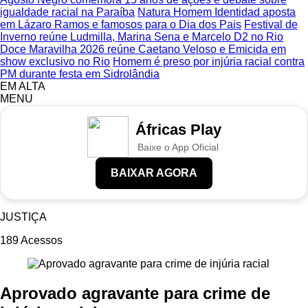
igualdade racial na Paraíba
Natura Homem Identidad aposta
em Lázaro Ramos e famosos para o Dia dos Pais
Festival de
Inverno reúne Ludmilla, Marina Sena e Marcelo D2 no Rio
Doce Maravilha 2026 reúne Caetano Veloso e Emicida em
show exclusivo no Rio
Homem é preso por injúria racial contra
PM durante festa em Sidrolândia
EM ALTA
MENU
Áfricas Play
Baixe o App Oficial
BAIXAR AGORA
JUSTIÇA
189
Acessos
Aprovado agravante para crime de