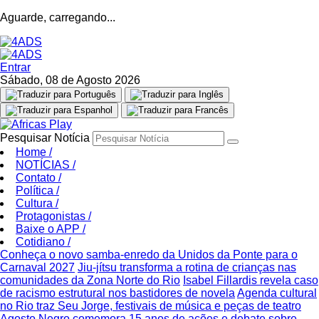
Aguarde, carregando...
Entrar
Sábado, 08 de Agosto 2026
Pesquisar Notícia
Home
/
NOTÍCIAS
/
Contato
/
Política
/
Cultura
/
Protagonistas
/
Baixe o APP
/
Cotidiano
/
Conheça o novo samba-enredo da Unidos da Ponte para o
Carnaval 2027
Jiu-jítsu transforma a rotina de crianças nas
comunidades da Zona Norte do Rio
Isabel Fillardis revela caso
de racismo estrutural nos bastidores de novela
Agenda cultural
no Rio traz Seu Jorge, festivais de música e peças de teatro
Agosto Negro comemora 15 anos de ações e debate sobre