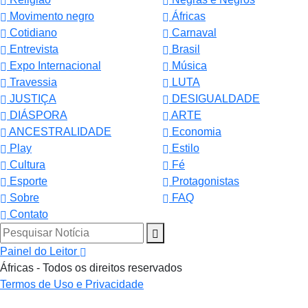
Movimento negro
Áfricas
Cotidiano
Carnaval
Entrevista
Brasil
Expo Internacional
Música
Travessia
LUTA
JUSTIÇA
DESIGUALDADE
DIÁSPORA
ARTE
ANCESTRALIDADE
Economia
Play
Estilo
Cultura
Fé
Esporte
Protagonistas
Sobre
FAQ
Contato
Pesquisar Notícia
Painel do Leitor
Áfricas - Todos os direitos reservados
Termos de Uso e Privacidade