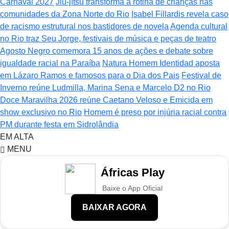
Carnaval 2027
Jiu-jítsu transforma a rotina de crianças nas
comunidades da Zona Norte do Rio
Isabel Fillardis revela caso
de racismo estrutural nos bastidores de novela
Agenda cultural
no Rio traz Seu Jorge, festivais de música e peças de teatro
Agosto Negro comemora 15 anos de ações e debate sobre
igualdade racial na Paraíba
Natura Homem Identidad aposta
em Lázaro Ramos e famosos para o Dia dos Pais
Festival de
Inverno reúne Ludmilla, Marina Sena e Marcelo D2 no Rio
Doce Maravilha 2026 reúne Caetano Veloso e Emicida em
show exclusivo no Rio
Homem é preso por injúria racial contra
PM durante festa em Sidrolândia
EM ALTA
MENU
Áfricas Play
Baixe o App Oficial
BAIXAR AGORA