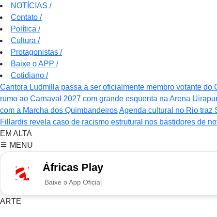
NOTÍCIAS
/
Contato
/
Política
/
Cultura
/
Protagonistas
/
Baixe o APP
/
Cotidiano
/
Cantora Ludmilla passa a ser oficialmente membro votante d
rumo ao Carnaval 2027 com grande esquenta na Arena Uirapu
com a Marcha dos Quimbandeiros
Agenda cultural no Rio traz 
Fillardis revela caso de racismo estrutural nos bastidores de n
EM ALTA
MENU
Áfricas Play
Baixe o App Oficial
ARTE