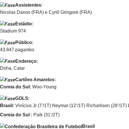
Assistentes:
Nicolas Danos (FRA) e Cyrill Gringore (FRA)
Estádio:
Stadium 974
Público:
43.847 pagantes
Endereço:
Doha, Catar
Cartões Amarelos:
Coreia do Sul:
Woo-Young
GOLS:
Brasil:
Vinícius Jr (7’/1T) Neymar (12’/1T) Richarlison (28’/1T)
Coreia do Sul :
Paik (31’/2T)
Brasil