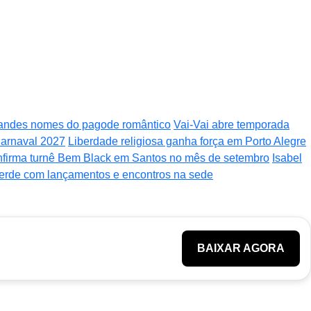
randes nomes do pagode romântico
Vai-Vai abre temporada
arnaval 2027
Liberdade religiosa ganha força em Porto Alegre
nfirma turnê Bem Black em Santos no mês de setembro
Isabel
verde com lançamentos e encontros na sede
BAIXAR AGORA