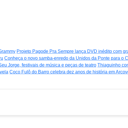
o Grammy
Projeto Pagode Pra Sempre lança DVD inédito com g
ru
Conheça o novo samba-enredo da Unidos da Ponte para o C
Seu Jorge, festivais de música e peças de teatro
Thiaguinho co
ovela
Coco Fulô do Barro celebra dez anos de história em Arco