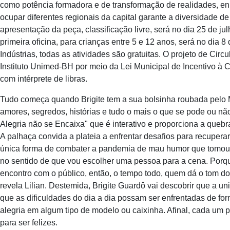
como potência formadora e de transformação de realidades, enri
ocupar diferentes regionais da capital garante a diversidade de 
apresentação da peça, classificação livre, será no dia 25 de ju
primeira oficina, para crianças entre 5 e 12 anos, será no dia 8
Indústrias, todas as atividades são gratuitas. O projeto de Circ
Instituto Unimed-BH por meio da Lei Municipal de Incentivo à C
com intérprete de libras.
Tudo começa quando Brigite tem a sua bolsinha roubada pelo 
amores, segredos, histórias e tudo o mais o que se pode ou nã
Alegria não se Encaixa" que é interativo e proporciona a quebra
A palhaça convida a plateia a enfrentar desafios para recupera
única forma de combater a pandemia de mau humor que tomou con
no sentido de que vou escolher uma pessoa para a cena. Porqu
encontro com o público, então, o tempo todo, quem dá o tom do
revela Lilian. Destemida, Brigite Guardô vai descobrir que a uni
que as dificuldades do dia a dia possam ser enfrentadas de fo
alegria em algum tipo de modelo ou caixinha. Afinal, cada um p
para ser felizes.