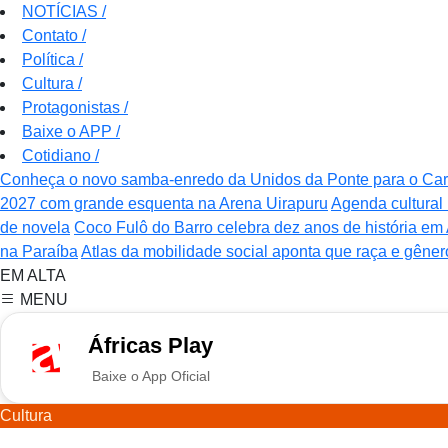
NOTÍCIAS
/
Contato
/
Política
/
Cultura
/
Protagonistas
/
Baixe o APP
/
Cotidiano
/
Conheça o novo samba-enredo da Unidos da Ponte para o Ca
2027 com grande esquenta na Arena Uirapuru
Agenda cultural 
de novela
Coco Fulô do Barro celebra dez anos de história e
na Paraíba
Atlas da mobilidade social aponta que raça e gêner
EM ALTA
MENU
Áfricas Play
Baixe o App Oficial
Cultura