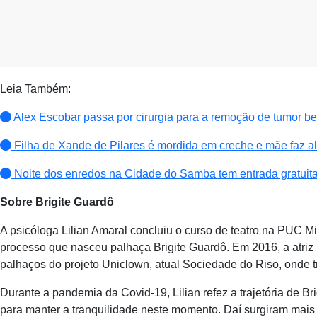
Leia Também:
Alex Escobar passa por cirurgia para a remoção de tumor b
Filha de Xande de Pilares é mordida em creche e mãe faz al
Noite dos enredos na Cidade do Samba tem entrada gratuita 
Sobre Brigite Guardô
A psicóloga Lilian Amaral concluiu o curso de teatro na PUC Mi
processo que nasceu palhaça Brigite Guardô. Em 2016, a atriz 
palhaços do projeto Uniclown, atual Sociedade do Riso, onde t
Durante a pandemia da Covid-19, Lilian refez a trajetória de B
para manter a tranquilidade neste momento. Daí surgiram mais 