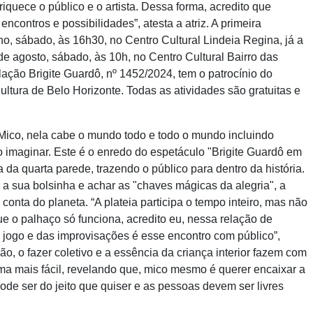
quece o público e o artista. Dessa forma, acredito que
encontros e possibilidades”, atesta a atriz. A primeira
lho, sábado, às 16h30, no Centro Cultural Lindeia Regina, já a
 de agosto, sábado, às 10h, no Centro Cultural Bairro das
ulação Brigite Guardô, nº 1452/2024, tem o patrocínio do
ultura de Belo Horizonte. Todas as atividades são gratuitas e
Mico, nela cabe o mundo todo e todo o mundo incluindo
o imaginar. Este é o enredo do espetáculo "Brigite Guardô em
 da quarta parede, trazendo o público para dentro da história.
r a sua bolsinha e achar as "chaves mágicas da alegria", a
ta do planeta. “A plateia participa o tempo inteiro, mas não
e o palhaço só funciona, acredito eu, nessa relação de
 jogo e das improvisações é esse encontro com público”,
ão, o fazer coletivo e a essência da criança interior fazem com
rma mais fácil, revelando que, mico mesmo é querer encaixar a
ode ser do jeito que quiser e as pessoas devem ser livres