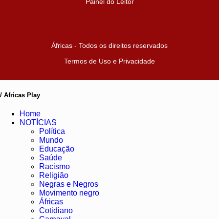
Painel do Leitor
Áfricas - Todos os direitos reservados
Termos de Uso e Privacidade
/ Africas Play
Home
NOTÍCIAS
Política
Mundo
Educação
Saúde
Racismo
Religião
Negras e Negros
Movimento negro
Áfricas
Cotidiano