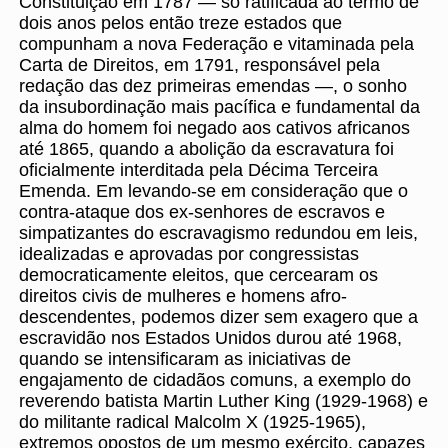
Constituição em 1787 — só ratificada ao termo de
dois anos pelos então treze estados que
compunham a nova Federação e vitaminada pela
Carta de Direitos, em 1791, responsável pela
redação das dez primeiras emendas —, o sonho
da insubordinação mais pacífica e fundamental da
alma do homem foi negado aos cativos africanos
até 1865, quando a abolição da escravatura foi
oficialmente interditada pela Décima Terceira
Emenda. Em levando-se em consideração que o
contra-ataque dos ex-senhores de escravos e
simpatizantes do escravagismo redundou em leis,
idealizadas e aprovadas por congressistas
democraticamente eleitos, que cercearam os
direitos civis de mulheres e homens afro-
descendentes, podemos dizer sem exagero que a
escravidão nos Estados Unidos durou até 1968,
quando se intensificaram as iniciativas de
engajamento de cidadãos comuns, a exemplo do
reverendo batista Martin Luther King (1929-1968) e
do militante radical Malcolm X (1925-1965),
extremos opostos de um mesmo exército, capazes