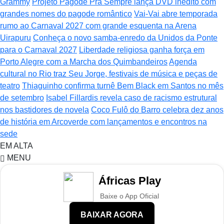
Grammy
Projeto Pagode Pra Sempre lança DVD inédito com
grandes nomes do pagode romântico
Vai-Vai abre temporada
rumo ao Carnaval 2027 com grande esquenta na Arena
Uirapuru
Conheça o novo samba-enredo da Unidos da Ponte
para o Carnaval 2027
Liberdade religiosa ganha força em
Porto Alegre com a Marcha dos Quimbandeiros
Agenda
cultural no Rio traz Seu Jorge, festivais de música e peças de
teatro
Thiaguinho confirma turnê Bem Black em Santos no mês
de setembro
Isabel Fillardis revela caso de racismo estrutural
nos bastidores de novela
Coco Fulô do Barro celebra dez anos
de história em Arcoverde com lançamentos e encontros na
sede
EM ALTA
MENU
Áfricas Play
Baixe o App Oficial
BAIXAR AGORA