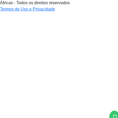
Áfricas - Todos os direitos reservados
Termos de Uso e Privacidade
Termos de Uso e Privacidade
Esse site utiliza cookies para melhorar sua experiência
de navegação. Ao continuar o acesso, entendemos que
você concorda com nossos Termos de Uso e Privacidade.
PARA MAIS INFORMAÇÕES,
ACESSE NOSSOS TERMOS