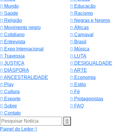
Mundo
Educação
Saúde
Racismo
Religião
Negras e Negros
Movimento negro
Áfricas
Cotidiano
Carnaval
Entrevista
Brasil
Expo Internacional
Música
Travessia
LUTA
JUSTIÇA
DESIGUALDADE
DIÁSPORA
ARTE
ANCESTRALIDADE
Economia
Play
Estilo
Cultura
Fé
Esporte
Protagonistas
Sobre
FAQ
Contato
Pesquisar Notícia
Painel do Leitor