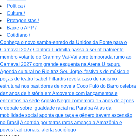
Política
/
Cultura
/
Protagonistas
/
Baixe o APP
/
Cotidiano
/
Conheça o novo samba-enredo da Unidos da Ponte para o
Carnaval 2027
Cantora Ludmilla passa a ser oficialmente
membro votante do Grammy
Vai-Vai abre temporada rumo ao
Carnaval 2027 com grande esquenta na Arena Uirapuru
Agenda cultural no Rio traz Seu Jorge, festivais de música e
peças de teatro
Isabel Fillardis revela caso de racismo
estrutural nos bastidores de novela
Coco Fulô do Barro celebra
dez anos de história em Arcoverde com lançamentos e
encontros na sede
Agosto Negro comemora 15 anos de ações
e debate sobre igualdade racial na Paraíba
Atlas da
mobilidade social aponta que raça e gênero travam ascensão
no Brasil
A corrida por terras raras ameaça a Amazônia e
povos tradicionais, alerta sociólogo