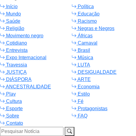
Início
Política
Mundo
Educação
Saúde
Racismo
Religião
Negras e Negros
Movimento negro
Áfricas
Cotidiano
Carnaval
Entrevista
Brasil
Expo Internacional
Música
Travessia
LUTA
JUSTIÇA
DESIGUALDADE
DIÁSPORA
ARTE
ANCESTRALIDADE
Economia
Play
Estilo
Cultura
Fé
Esporte
Protagonistas
Sobre
FAQ
Contato
Pesquisar Notícia