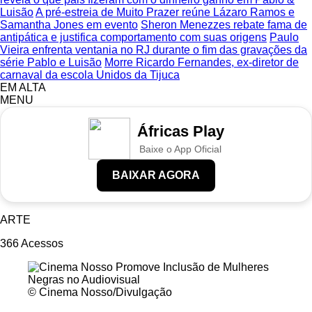
Luisão
A pré-estreia de Muito Prazer reúne Lázaro Ramos e
Samantha Jones em evento
Sheron Menezzes rebate fama de
antipática e justifica comportamento com suas origens
Paulo
Vieira enfrenta ventania no RJ durante o fim das gravações da
série Pablo e Luisão
Morre Ricardo Fernandes, ex-diretor de
carnaval da escola Unidos da Tijuca
EM ALTA
MENU
Áfricas Play
Baixe o App Oficial
BAIXAR AGORA
ARTE
366
Acessos
© Cinema Nosso/Divulgação