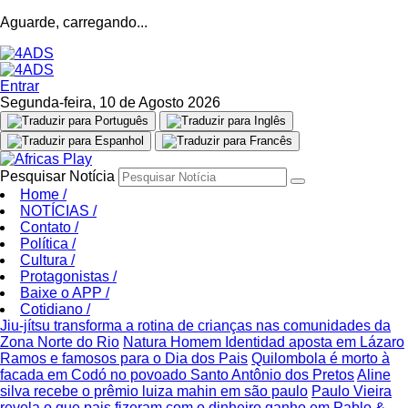
Aguarde, carregando...
Entrar
Segunda-feira, 10 de Agosto 2026
Pesquisar Notícia
Home
/
NOTÍCIAS
/
Contato
/
Política
/
Cultura
/
Protagonistas
/
Baixe o APP
/
Cotidiano
/
Jiu-jítsu transforma a rotina de crianças nas comunidades da
Zona Norte do Rio
Natura Homem Identidad aposta em Lázaro
Ramos e famosos para o Dia dos Pais
Quilombola é morto à
facada em Codó no povoado Santo Antônio dos Pretos
Aline
silva recebe o prêmio luiza mahin em são paulo
Paulo Vieira
revela o que pais fizeram com o dinheiro ganho em Pablo &