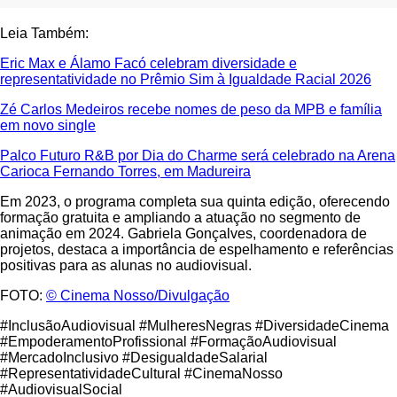
Leia Também:
Eric Max e Álamo Facó celebram diversidade e
representatividade no Prêmio Sim à Igualdade Racial 2026
Zé Carlos Medeiros recebe nomes de peso da MPB e família
em novo single
Palco Futuro R&B por Dia do Charme será celebrado na Arena
Carioca Fernando Torres, em Madureira
Em 2023, o programa completa sua quinta edição, oferecendo
formação gratuita e ampliando a atuação no segmento de
animação em 2024. Gabriela Gonçalves, coordenadora de
projetos, destaca a importância de espelhamento e referências
positivas para as alunas no audiovisual.
FOTO:
© Cinema Nosso/Divulgação
#InclusãoAudiovisual #MulheresNegras #DiversidadeCinema
#EmpoderamentoProfissional #FormaçãoAudiovisual
#MercadoInclusivo #DesigualdadeSalarial
#RepresentatividadeCultural #CinemaNosso
#AudiovisualSocial