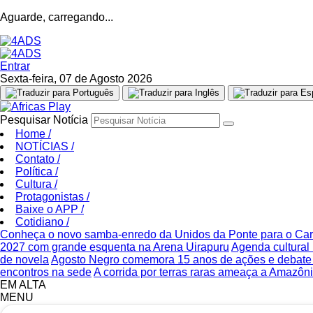
Aguarde, carregando...
Entrar
Sexta-feira, 07 de Agosto 2026
Pesquisar Notícia
Home
/
NOTÍCIAS
/
Contato
/
Política
/
Cultura
/
Protagonistas
/
Baixe o APP
/
Cotidiano
/
Conheça o novo samba-enredo da Unidos da Ponte para o Ca
2027 com grande esquenta na Arena Uirapuru
Agenda cultural 
de novela
Agosto Negro comemora 15 anos de ações e debate s
encontros na sede
A corrida por terras raras ameaça a Amazônia
EM ALTA
MENU