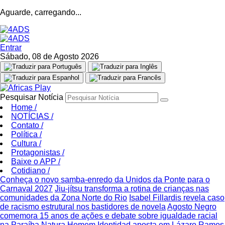
Aguarde, carregando...
Entrar
Sábado, 08 de Agosto 2026
Pesquisar Notícia
Home
/
NOTÍCIAS
/
Contato
/
Política
/
Cultura
/
Protagonistas
/
Baixe o APP
/
Cotidiano
/
Conheça o novo samba-enredo da Unidos da Ponte para o
Carnaval 2027
Jiu-jítsu transforma a rotina de crianças nas
comunidades da Zona Norte do Rio
Isabel Fillardis revela caso
de racismo estrutural nos bastidores de novela
Agosto Negro
comemora 15 anos de ações e debate sobre igualdade racial
na Paraíba
Natura Homem Identidad aposta em Lázaro Ramos