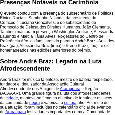
Presenças Notáveis na Cerimônia
O evento contou com a presença do subsecretário de Políticas
Étnico Raciais, Sumbunhe N'fanda, da presidente do
Comcedir, Luciana Gonçalves, e do subsecretário de
Promoção de Defesa dos Direitos Humanos, João Clemente.
Também marcaram presença Washington Andrade, Alessandra
Laurindo e Marcia Tânia Alves, ex-gestores do Centro de
Referência Afro, os familiares do patrono André Braz - Aristides
Braz (pai), Alessandra Braz (irmã) e Breno Braz (filho) - e os
homenageados nas edições anteriores do prêmio.
Sobre André Braz: Legado na Luta
Afrodescendente
André Braz foi músico talentoso, mestre de bateria respeitado,
fundador e idealizador da Associação Cultural
Afrodescendente dos Amigos de
Araraquara
e Região
(ACAAAR). Uma grande figura na luta dos afrodescendentes
da
cidade
, manteve-se firme no objetivo de fortalecer os laços
da comunidade
negra
e valorizar a
cultura
afro. Por meio de
sua atuação, foram incluídas no calendário oficial de eventos
de
Araraquara
festividades importantes como a Comunidade