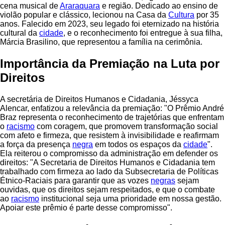
cena musical de
Araraquara
e região. Dedicado ao ensino de
violão popular e clássico, lecionou na Casa da
Cultura
por 35
anos. Falecido em 2023, seu legado foi eternizado na história
cultural da
cidade
, e o reconhecimento foi entregue à sua filha,
Márcia Brasilino, que representou a família na cerimônia.
Importância da Premiação na Luta por
Direitos
A secretária de Direitos Humanos e Cidadania, Jéssyca
Alencar, enfatizou a relevância da premiação: "O Prêmio André
Braz representa o reconhecimento de trajetórias que enfrentam
o
racismo
com coragem, que promovem transformação social
com afeto e firmeza, que resistem à invisibilidade e reafirmam
a força da presença
negra
em todos os espaços da
cidade
".
Ela reiterou o compromisso da administração em defender os
direitos: "A Secretaria de Direitos Humanos e Cidadania tem
trabalhado com firmeza ao lado da Subsecretaria de Políticas
Étnico-Raciais para garantir que as vozes
negras
sejam
ouvidas, que os direitos sejam respeitados, e que o combate
ao
racismo
institucional seja uma prioridade em nossa gestão.
Apoiar este prêmio é parte desse compromisso".