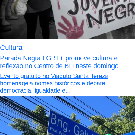
Cultura
Parada Negra LGBT+ promove cultura e
reflexão no Centro de BH neste domingo
Evento gratuito no Viaduto Santa Tereza
homenageia nomes históricos e debate
democracia, igualdade e...