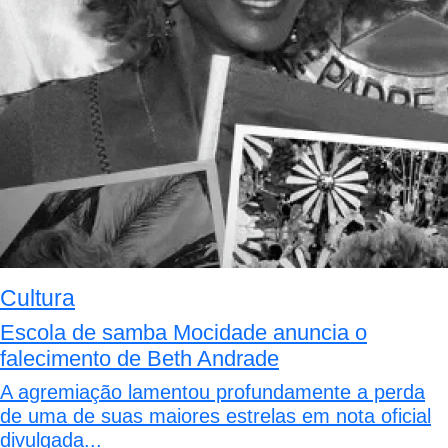
Cultura
Escola de samba Mocidade anuncia o
falecimento de Beth Andrade
A agremiação lamentou profundamente a perda
de uma de suas maiores estrelas em nota oficial
divulgada...