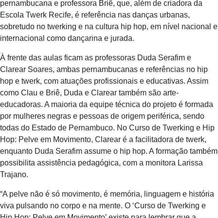
pernambucana e professora Briê, que, além de criadora da
Escola Twerk Recife, é referência nas danças urbanas,
sobretudo no twerking e na cultura hip hop, em nível nacional e
internacional como dançarina e jurada.
À frente das aulas ficam as professoras Duda Serafim e
Clarear Soares, ambas pernambucanas e referências no hip
hop e twerk, com atuações profissionais e educativas. Assim
como Clau e Briê, Duda e Clarear também são arte-
educadoras. A maioria da equipe técnica do projeto é formada
por mulheres negras e pessoas de origem periférica, sendo
todas do Estado de Pernambuco. No Curso de Twerking e Hip
Hop: Pelve em Movimento, Clarear é a facilitadora de twerk,
enquanto Duda Serafim assume o hip hop. A formação também
possibilita assistência pedagógica, com a monitora Larissa
Trajano.
“A pelve não é só movimento, é memória, linguagem e história
viva pulsando no corpo e na mente. O ‘Curso de Twerking e
Hip Hop: Pelve em Movimento’ existe para lembrar que a