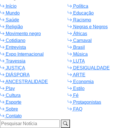
Início
Política
Mundo
Educação
Saúde
Racismo
Religião
Negras e Negros
Movimento negro
Áfricas
Cotidiano
Carnaval
Entrevista
Brasil
Expo Internacional
Música
Travessia
LUTA
JUSTIÇA
DESIGUALDADE
DIÁSPORA
ARTE
ANCESTRALIDADE
Economia
Play
Estilo
Cultura
Fé
Esporte
Protagonistas
Sobre
FAQ
Contato
Pesquisar Notícia