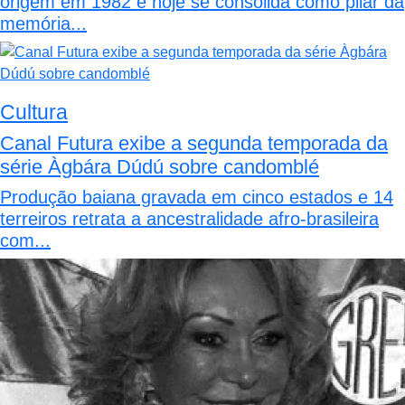
origem em 1982 e hoje se consolida como pilar da
memória...
Cultura
Canal Futura exibe a segunda temporada da
série Àgbára Dúdú sobre candomblé
Produção baiana gravada em cinco estados e 14
terreiros retrata a ancestralidade afro-brasileira
com...