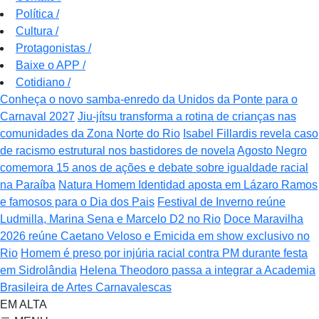
Política
/
Cultura
/
Protagonistas
/
Baixe o APP
/
Cotidiano
/
Conheça o novo samba-enredo da Unidos da Ponte para o
Carnaval 2027
Jiu-jítsu transforma a rotina de crianças nas
comunidades da Zona Norte do Rio
Isabel Fillardis revela caso
de racismo estrutural nos bastidores de novela
Agosto Negro
comemora 15 anos de ações e debate sobre igualdade racial
na Paraíba
Natura Homem Identidad aposta em Lázaro Ramos
e famosos para o Dia dos Pais
Festival de Inverno reúne
Ludmilla, Marina Sena e Marcelo D2 no Rio
Doce Maravilha
2026 reúne Caetano Veloso e Emicida em show exclusivo no
Rio
Homem é preso por injúria racial contra PM durante festa
em Sidrolândia
Helena Theodoro passa a integrar a Academia
Brasileira de Artes Carnavalescas
EM ALTA