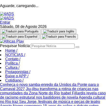
Aguarde, carregando...
Entrar
Sábado, 08 de Agosto 2026
Pesquisar Notícia
Home
/
NOTÍCIAS
/
Contato
/
Política
/
Cultura
/
Protagonistas
/
Baixe o APP
/
Cotidiano
/
Conheça o novo samba-enredo da Unidos da Ponte para o
Carnaval 2027
Jiu-jítsu transforma a rotina de crianças nas
comunidades da Zona Norte do Rio
Isabel Fillardis revela caso
de racismo estrutural nos bastidores de novela
Agenda cultural
no Rio traz Seu Jorge, festivais de música e peças de teatro
Agosto Negro comemora 15 anos de ações e debate sobre