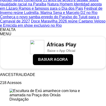
igualdade racial na Paraíba
Natura Homem Identidad aposta
em Lázaro Ramos e famosos para o Dia dos Pais
Festival de
Inverno reúne Ludmilla, Marina Sena e Marcelo D2 no Rio
Conheça o novo samba-enredo do Paraíso do Tuiuti para o
Carnaval de 2027
Doce Maravilha 2026 reúne Caetano Veloso
e Emicida em show exclusivo no Rio
EM ALTA
MENU
Áfricas Play
Baixe o App Oficial
BAIXAR AGORA
ANCESTRALIDADE
218
Acessos
Divulgação