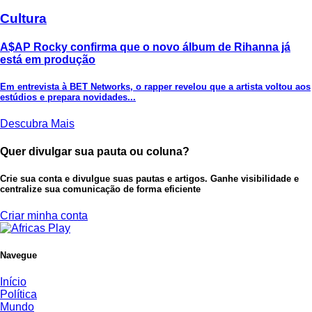
Cultura
A$AP Rocky confirma que o novo álbum de Rihanna já
está em produção
Em entrevista à BET Networks, o rapper revelou que a artista voltou aos
estúdios e prepara novidades...
Descubra Mais
Quer divulgar sua pauta ou coluna?
Crie sua conta e divulgue suas pautas e artigos. Ganhe visibilidade e
centralize sua comunicação de forma eficiente
Criar minha conta
Navegue
Início
Política
Mundo