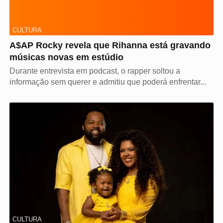
CULTURA
A$AP Rocky revela que Rihanna está gravando
músicas novas em estúdio
Durante entrevista em podcast, o rapper soltou a
informação sem querer e admitiu que poderá enfrentar...
CULTURA