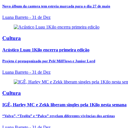
Novo álbum da cantora tem estreia marcada para o dia 27 de maio
Luana Barreto
- 31 de Dez
Cultura
Acústico Luau 1Kilo encerra primeira edição
Projeto é protagonizado por Pelé MilFlows e Junior Lord
Luana Barreto
- 31 de Dez
Cultura
IGÊ, Harley MC e Zekk liberam singles pela 1Kilo nesta semana
“Volvo”, “Troféu” e “Palco” revelam diferentes vivências dos artistas
Luana Barreto
- 31 de Dez