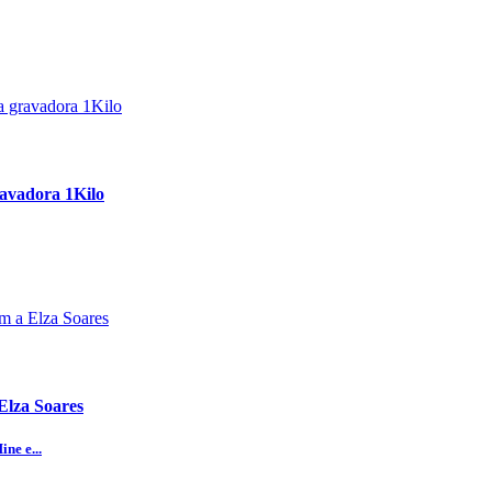
ravadora 1Kilo
Elza Soares
ne e...