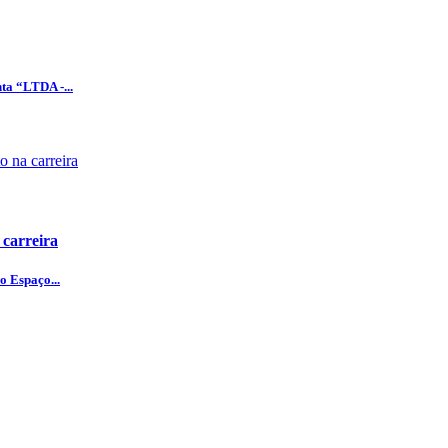
ta “LTDA -...
 carreira
o Espaço...