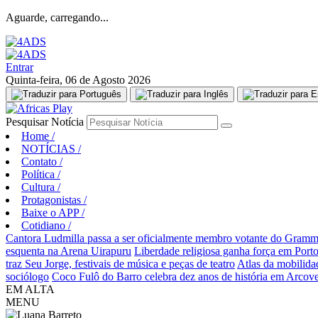
Aguarde, carregando...
Entrar
Quinta-feira, 06 de Agosto 2026
Pesquisar Notícia
Home
/
NOTÍCIAS
/
Contato
/
Política
/
Cultura
/
Protagonistas
/
Baixe o APP
/
Cotidiano
/
Cantora Ludmilla passa a ser oficialmente membro votante do Gram
esquenta na Arena Uirapuru
Liberdade religiosa ganha força em Por
traz Seu Jorge, festivais de música e peças de teatro
Atlas da mobilida
sociólogo
Coco Fulô do Barro celebra dez anos de história em Arcov
EM ALTA
MENU