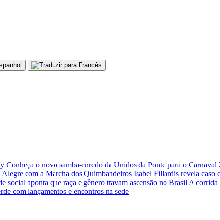
my
Conheça o novo samba-enredo da Unidos da Ponte para o Carnaval
to Alegre com a Marcha dos Quimbandeiros
Isabel Fillardis revela caso
de social aponta que raça e gênero travam ascensão no Brasil
A corrida 
erde com lançamentos e encontros na sede