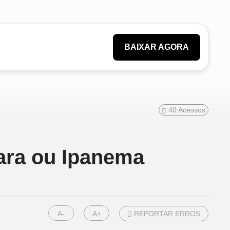
BAIXAR AGORA
40
Acessos
iara ou Ipanema
A-
A+
REPORTAR ERROS