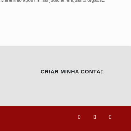
Maranhão após liminar judicial, enquanto órgãos...
CRIAR MINHA CONTA