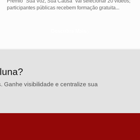
Prêmio "Sua Voz, Sua Causa" vai selecionar 20 vídeos;
participantes públicas recebem formação gratuita...
Descubra Mais
oluna?
. Ganhe visibilidade e centralize sua