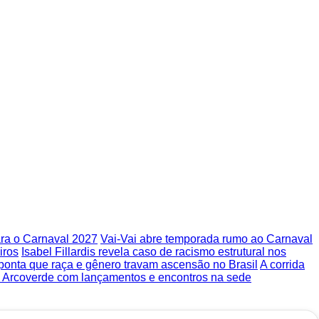
ra o Carnaval 2027
Vai-Vai abre temporada rumo ao Carnaval
iros
Isabel Fillardis revela caso de racismo estrutural nos
aponta que raça e gênero travam ascensão no Brasil
A corrida
m Arcoverde com lançamentos e encontros na sede