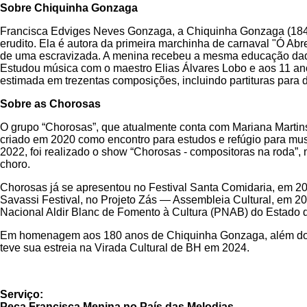
Sobre Chiquinha Gonzaga
Francisca Edviges Neves Gonzaga, a Chiquinha Gonzaga (1847-1
erudito. Ela é autora da primeira marchinha de carnaval "Ó Abre
de uma escravizada. A menina recebeu a mesma educação dada 
Estudou música com o maestro Elias Álvares Lobo e aos 11 ano
estimada em trezentas composições, incluindo partituras para de
Sobre as Chorosas
O grupo “Chorosas”, que atualmente conta com Mariana Martins, 
criado em 2020 como encontro para estudos e refúgio para mus
2022, foi realizado o show “Chorosas - compositoras na roda”, 
choro.
Chorosas já se apresentou no Festival Santa Comidaria, em 2022
Savassi Festival, no Projeto Zás — Assembleia Cultural, em 202
Nacional Aldir Blanc de Fomento à Cultura (PNAB) do Estado 
Em homenagem aos 180 anos de Chiquinha Gonzaga, além do es
teve sua estreia na Virada Cultural de BH em 2024.
Serviço:
Peça Francisca Menina no País das Melodias