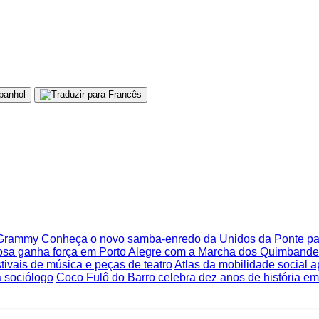
o Grammy
Conheça o novo samba-enredo da Unidos da Ponte pa
iosa ganha força em Porto Alegre com a Marcha dos Quimbande
stivais de música e peças de teatro
Atlas da mobilidade social 
a sociólogo
Coco Fulô do Barro celebra dez anos de história e