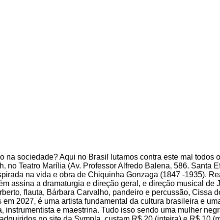
o na sociedade? Aqui no Brasil lutamos contra este mal todos o
, no Teatro Marília (Av. Professor Alfredo Balena, 586. Santa Ef
nspirada na vida e obra de Chiquinha Gonzaga (1847 -1935). Re
ém assina a dramaturgia e direção geral, e direção musical de 
rberto, flauta, Bárbara Carvalho, pandeiro e percussão, Cissa 
em 2027, é uma artista fundamental da cultura brasileira e um
ora, instrumentista e maestrina. Tudo isso sendo uma mulher ne
 adquiridos no site da Sympla, custam R$ 20 (inteira) e R$ 10 (m