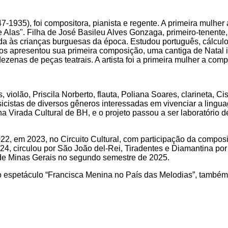
935), foi compositora, pianista e regente. A primeira mulher
 Alas". Filha de José Basileu Alves Gonzaga, primeiro-tenente, 
às crianças burguesas da época. Estudou português, cálculo, 
s apresentou sua primeira composição, uma cantiga de Natal i
zenas de peças teatrais. A artista foi a primeira mulher a compo
violão, Priscila Norberto, flauta, Poliana Soares, clarineta, C
icistas de diversos gêneros interessadas em vivenciar a ling
na Virada Cultural de BH, e o projeto passou a ser laboratório 
, em 2023, no Circuito Cultural, com participação da composito
4, circulou por São João del-Rei, Tiradentes e Diamantina por 
de Minas Gerais no segundo semestre de 2025.
petáculo “Francisca Menina no País das Melodias”, também a