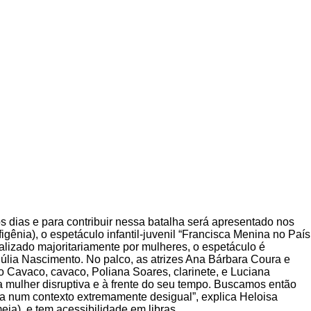
s dias e para contribuir nessa batalha será apresentado nos
igênia), o espetáculo infantil-juvenil “Francisca Menina no País
alizado majoritariamente por mulheres, o espetáculo é
Júlia Nascimento. No palco, as atrizes Ana Bárbara Coura e
do Cavaco, cavaco, Poliana Soares, clarinete, e Luciana
a mulher disruptiva e à frente do seu tempo. Buscamos então
gra num contexto extremamente desigual”, explica Heloisa
eia), e tem acessibilidade em libras.