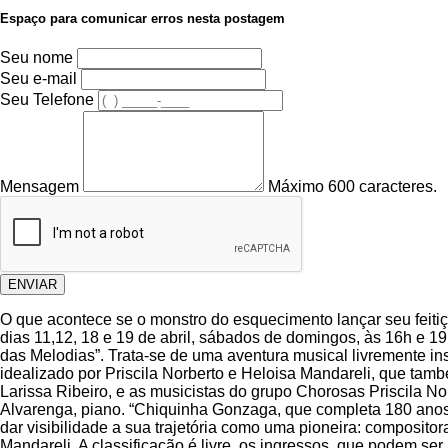
Espaço para comunicar erros nesta postagem
Seu nome
Seu e-mail
Seu Telefone
Mensagem
Máximo 600 caracteres.
ENVIAR
O que acontece se o monstro do esquecimento lançar seu feitiç
dias 11,12, 18 e 19 de abril, sábados de domingos, às 16h e 19h
das Melodias”. Trata-se de uma aventura musical livremente i
idealizado por Priscila Norberto e Heloisa Mandareli, que tamb
Larissa Ribeiro, e as musicistas do grupo Chorosas Priscila No
Alvarenga, piano. “Chiquinha Gonzaga, que completa 180 anos 
dar visibilidade a sua trajetória como uma pioneira: composit
Mandareli. A classificação é livre, os ingressos, que podem ser