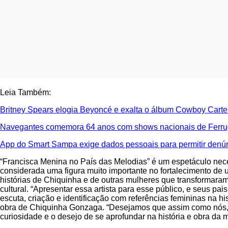
Leia Também:
Britney Spears elogia Beyoncé e exalta o álbum Cowboy Carte
Navegantes comemora 64 anos com shows nacionais de Ferr
App do Smart Sampa exige dados pessoais para permitir denú
“Francisca Menina no País das Melodias” é um espetáculo nece
considerada uma figura muito importante no fortalecimento de 
histórias de Chiquinha e de outras mulheres que transformara
cultural. “Apresentar essa artista para esse público, e seus p
escuta, criação e identificação com referências femininas na hi
obra de Chiquinha Gonzaga. “Desejamos que assim como nós, 
curiosidade e o desejo de se aprofundar na história e obra da ma