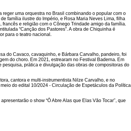
 a reger uma orquestra no Brasil combinando o popular com o
de família ilustre do Império, e Rosa Maria Neves Lima, filha
francês e religião com o Cônego Trindade amigo da família.
ntitulada “Canção dos Pastores”. A obra de Chiquinha é
r para o teatro nacional.
issa do Cavaco, cavaquinho, e Bárbara Carvalho, pandeiro, foi
uagem do choro. Em 2021, estrearam no Festival Baderna. Em
de pesquisa, prática e divulgação das obras de compositoras do
ra, cantora e multi-instrumentista Nilze Carvalho, e no
meio do edital 10/2024 - Circulação de Espetáculos da Política
presentarão o show “Ô Abre Alas que Elas Vão Tocar", que