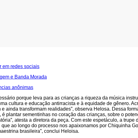
r em redes sociais
ugem e Banda Morada
ncias anônimas
ssário porque leva para as crianças a riqueza da música inst
uma cultura e educação antirracista e à equidade de gênero. Ac
m e ainda transformam realidades”, observa Helosa. Dessa form
ais, é plantar sementinhas no coração das crianças, sobre o pot
stória”, atesta a diretora da peça. Com este espetáculo, a trupe
que ao longo do processo nos apaixonamos por Chiquinha Gon
estrina brasileira”, conclui Heloisa.