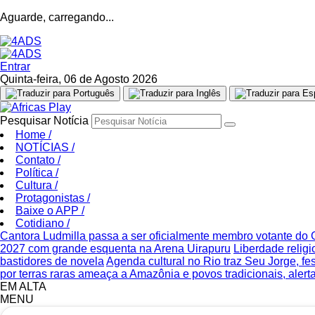
Aguarde, carregando...
Entrar
Quinta-feira, 06 de Agosto 2026
Pesquisar Notícia
Home
/
NOTÍCIAS
/
Contato
/
Política
/
Cultura
/
Protagonistas
/
Baixe o APP
/
Cotidiano
/
Cantora Ludmilla passa a ser oficialmente membro votante d
2027 com grande esquenta na Arena Uirapuru
Liberdade relig
bastidores de novela
Agenda cultural no Rio traz Seu Jorge, fe
por terras raras ameaça a Amazônia e povos tradicionais, alert
EM ALTA
MENU