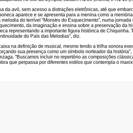
asa da avó, sem acesso a distrações eletrônicas, até que emba
 boneca aparece e se apresenta para a menina como a memória
 melodia do terrível “Monstro do Esquecimento”, numa jornada 
quecimento, da imaginação e ensina sobre a preservação da his
oneca representando a importante figura histórica de Chiquin
ntinuidade do País das Melodias”, diz.
aixa na definição de musical, mesmo tendo a trilha sonora exe
rçando sua presença como um símbolo norteador da história”, e
onzaga. “Buscamos incluir no repertório as composições clássic
bra que perpassa por diferentes estilos que contempla o maxix