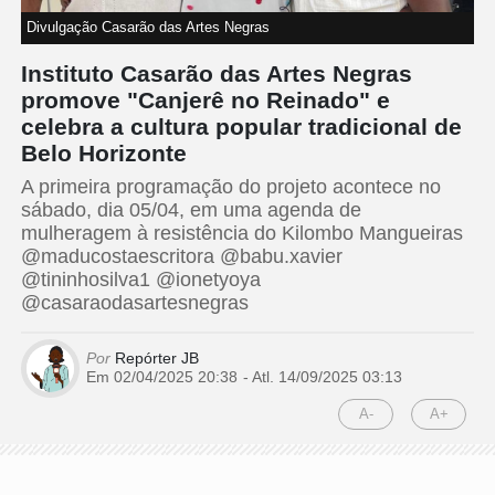
Divulgação Casarão das Artes Negras
Instituto Casarão das Artes Negras
promove "Canjerê no Reinado" e
celebra a cultura popular tradicional de
Belo Horizonte
A primeira programação do projeto acontece no
sábado, dia 05/04, em uma agenda de
mulheragem à resistência do Kilombo Mangueiras
@maducostaescritora @babu.xavier
@tininhosilva1 @ionetyoya
@casaraodasartesnegras
Por
Repórter JB
Em 02/04/2025 20:38
- Atl.
14/09/2025 03:13
A-
A+