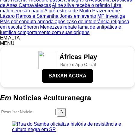
de Artes Carnavalescas
Aline silva recebe o prêmio luiza
mahin em são paulo
A pré-estreia de Muito Prazer reúne
Lázaro Ramos e Samantha Jones em evento
MP investiga
PMs por conduta armada após caso de intolerância religiosa
em escola
Sheron Menezzes rebate fama de antipática e
justifica comportamento com suas origens
EM ALTA
MENU
Áfricas Play
Baixe o App Oficial
BAIXAR AGORA
Em
Notícias
#culturanegra
🔍