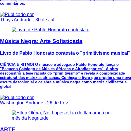
comunitários.
Thays Andrade
- 30 de Jul
Música Negra: Arte Sofisticada
Livro de Pablo Honorato contesta o "primitivismo musical"
CIÊNCIA E RITMO! O músico e advogado Pablo Honorato lança o
"Pequeno Catálogo de Música Africana e Afrodiaspórica". A obra
desconstrói a tese racista do "primitivismo" e revela a complexidade
estrutural das matrizes africanas. Conheça o livro que propõe uma nova
escuta descolonial e celebra a música negra como matriz civilizatória
global.
Washington Andrade
- 26 de Fev
ARTE