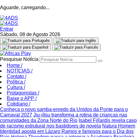
Aguarde, carregando...
Entrar
Sábado, 08 de Agosto 2026
Pesquisar Notícia
Home
/
NOTÍCIAS
/
Contato
/
Política
/
Cultura
/
Protagonistas
/
Baixe o APP
/
Cotidiano
/
Conheça o novo samba-enredo da Unidos da Ponte para o
Carnaval 2027
Jiu-jítsu transforma a rotina de crianças nas
comunidades da Zona Norte do Rio
Isabel Fillardis revela caso
de racismo estrutural nos bastidores de novela
Natura Homem
Identidad aposta em Lázaro Ramos e famosos para o Dia dos
Pais
Helena Theodoro passa a integrar a Academia Brasileira