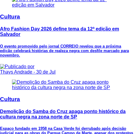
Cultura
Afro Fashion Day 2026 define tema da 12ª edição em
Salvador
O evento promovido pelo jornal CORREIO revelou que a próxima
edição celebrará histórias de realeza negra com desfile marcado para
novembro.
Thays Andrade
- 30 de Jul
Cultura
Demolição do Samba do Cruz apaga ponto histórico da
cultura negra na zona norte de SP
Espaço fundado em 1958 na Casa Verde foi derrubado após decisão
judicial para as obras do Parque Campo de Marte, apesar dos protestos