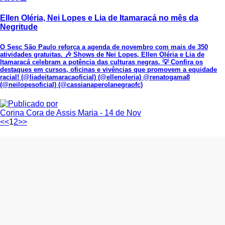
Ellen Oléria, Nei Lopes e Lia de Itamaracá no mês da
Negritude
O Sesc São Paulo reforça a agenda de novembro com mais de 350
atividades gratuitas. 🎶 Shows de Nei Lopes, Ellen Oléria e Lia de
Itamaracá celebram a potência das culturas negras. 💡 Confira os
destaques em cursos, oficinas e vivências que promovem a equidade
racial! (@liadeitamaracaoficial) (@ellenoleria) @renatogama8
(@neilopesoficial) (@cassianaperolanegraofc)
Corina Cora de Assis Maria
- 14 de Nov
<<
1
2
>>