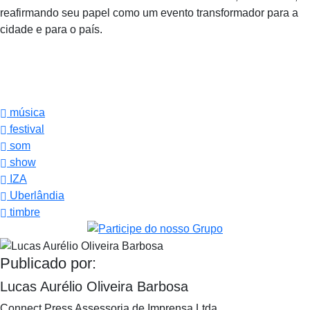
reafirmando seu papel como um evento transformador para a
cidade e para o país.
música
festival
som
show
IZA
Uberlândia
timbre
Publicado por:
Lucas Aurélio Oliveira Barbosa
Connect Press Assessoria de Imprensa Ltda.