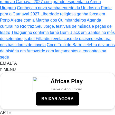
rumo ao Carnaval 2027 com grande esquenta na Arena
Uirapuru
Conheça o novo samba-enredo da Unidos da Ponte
para o Carnaval 2027
Liberdade religiosa ganha força em
Porto Alegre com a Marcha dos Quimbandeiros
Agenda
cultural no Rio traz Seu Jorge, festivais de música e peças de
teatro
Thiaguinho confirma turnê Bem Black em Santos no mês
de setembro
Isabel Fillardis revela caso de racismo estrutural
nos bastidores de novela
Coco Fulô do Barro celebra dez anos
de história em Arcoverde com lançamentos e encontros na
sede
EM ALTA
MENU
Áfricas Play
Baixe o App Oficial
BAIXAR AGORA
ARTE