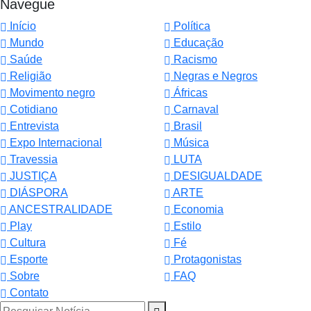
Navegue
Início
Política
Mundo
Educação
Saúde
Racismo
Religião
Negras e Negros
Movimento negro
Áfricas
Cotidiano
Carnaval
Entrevista
Brasil
Expo Internacional
Música
Travessia
LUTA
JUSTIÇA
DESIGUALDADE
DIÁSPORA
ARTE
ANCESTRALIDADE
Economia
Play
Estilo
Cultura
Fé
Esporte
Protagonistas
Sobre
FAQ
Contato
Pesquisar Notícia