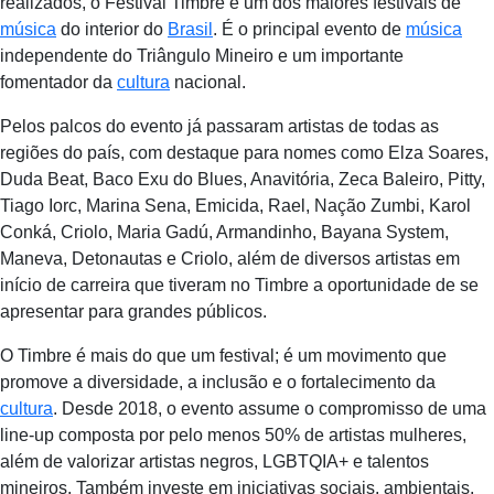
realizados, o Festival Timbre é um dos maiores festivais de
música
do interior do
Brasil
. É o principal evento de
música
independente do Triângulo Mineiro e um importante
fomentador da
cultura
nacional.
Pelos palcos do evento já passaram artistas de todas as
regiões do país, com destaque para nomes como Elza Soares,
Duda Beat, Baco Exu do Blues, Anavitória, Zeca Baleiro, Pitty,
Tiago Iorc, Marina Sena, Emicida, Rael, Nação Zumbi, Karol
Conká, Criolo, Maria Gadú, Armandinho, Bayana System,
Maneva, Detonautas e Criolo, além de diversos artistas em
início de carreira que tiveram no Timbre a oportunidade de se
apresentar para grandes públicos.
O Timbre é mais do que um festival; é um movimento que
promove a diversidade, a inclusão e o fortalecimento da
cultura
. Desde 2018, o evento assume o compromisso de uma
line-up composta por pelo menos 50% de artistas mulheres,
além de valorizar artistas negros, LGBTQIA+ e talentos
mineiros. Também investe em iniciativas sociais, ambientais,