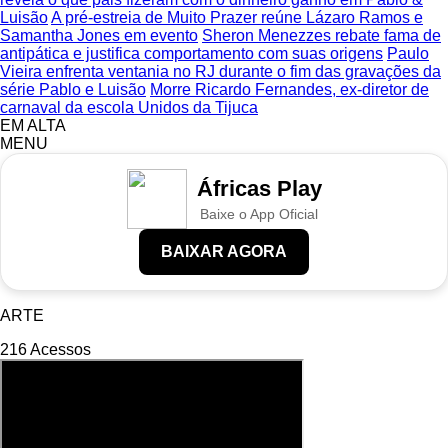
Luisão
A pré-estreia de Muito Prazer reúne Lázaro Ramos e
Samantha Jones em evento
Sheron Menezzes rebate fama de
antipática e justifica comportamento com suas origens
Paulo
Vieira enfrenta ventania no RJ durante o fim das gravações da
série Pablo e Luisão
Morre Ricardo Fernandes, ex-diretor de
carnaval da escola Unidos da Tijuca
EM ALTA
MENU
Áfricas Play
Baixe o App Oficial
BAIXAR AGORA
ARTE
216
Acessos