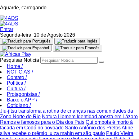
Aguarde, carregando...
Entrar
Segunda-feira, 10 de Agosto 2026
Pesquisar Notícia
Home
/
NOTÍCIAS
/
Contato
/
Política
/
Cultura
/
Protagonistas
/
Baixe o APP
/
Cotidiano
/
Jiu-jítsu transforma a rotina de crianças nas comunidades da
Zona Norte do Rio
Natura Homem Identidad aposta em Lázaro
Ramos e famosos para o Dia dos Pais
Quilombola é morto à
facada em Codó no povoado Santo Antônio dos Pretos
Aline
silva recebe o prêmio luiza mahin em são paulo
Paulo Vieira
revela o que pais fizeram com o dinheiro ganho em Pablo &