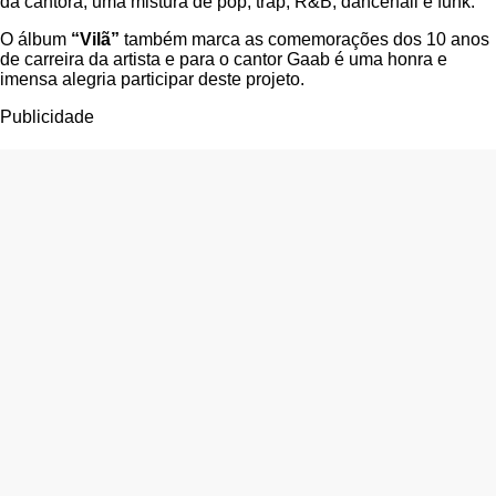
da cantora, uma mistura de pop, trap, R&B, dancehall e funk.
O álbum
“Vilã”
também marca as comemorações dos 10 anos
de carreira da artista e para o cantor Gaab é uma honra e
imensa alegria participar deste projeto.
Publicidade