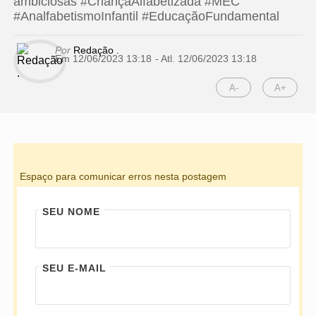
ambiciosas #CriançaAlfabetizada #MEC
#AnalfabetismoInfantil #EducaçãoFundamental
Por
Redação .
Em 12/06/2023 13:18
- Atl.
12/06/2023 13:18
A-
A+
Espaço para comunicar erros nesta postagem
SEU NOME
SEU E-MAIL