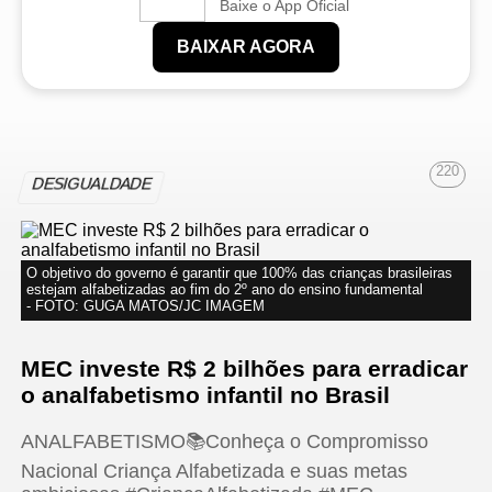
Baixe o App Oficial
BAIXAR AGORA
220
DESIGUALDADE
O objetivo do governo é garantir que 100% das crianças brasileiras
estejam alfabetizadas ao fim do 2º ano do ensino fundamental
- FOTO: GUGA MATOS/JC IMAGEM
MEC investe R$ 2 bilhões para erradicar
o analfabetismo infantil no Brasil
ANALFABETISMO📚Conheça o Compromisso
Nacional Criança Alfabetizada e suas metas