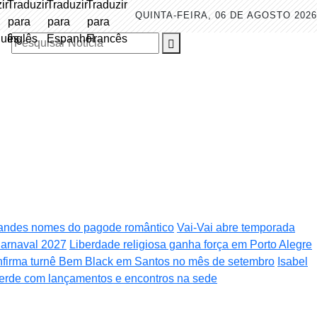
QUINTA-FEIRA, 06 DE AGOSTO 2026
Pesquisar Notícia
randes nomes do pagode romântico
Vai-Vai abre temporada
arnaval 2027
Liberdade religiosa ganha força em Porto Alegre
nfirma turnê Bem Black em Santos no mês de setembro
Isabel
verde com lançamentos e encontros na sede