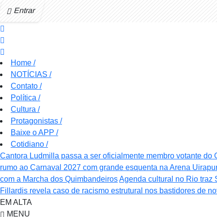
Entrar
Home
/
NOTÍCIAS
/
Contato
/
Política
/
Cultura
/
Protagonistas
/
Baixe o APP
/
Cotidiano
/
Cantora Ludmilla passa a ser oficialmente membro votante d
rumo ao Carnaval 2027 com grande esquenta na Arena Uirapu
com a Marcha dos Quimbandeiros
Agenda cultural no Rio traz 
Fillardis revela caso de racismo estrutural nos bastidores de n
EM ALTA
MENU