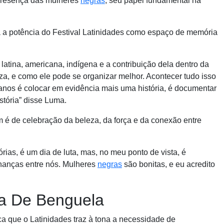
a presença das mulheres
negras
, seu papel fundamental na
 a potência do Festival Latinidades como espaço de memória
, latina, americana, indígena e a contribuição dela dentro da
a, e como ele pode se organizar melhor. Acontecer tudo isso
anos é colocar em evidência mais uma história, é documentar
tória” disse Luma.
m é de celebração da beleza, da força e da conexão entre
rias, é um dia de luta, mas, no meu ponto de vista, é
hanças entre nós. Mulheres
negras
são bonitas, e eu acredito
a De Benguela
ca que o Latinidades traz à tona a necessidade de