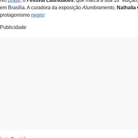
No
Brasil
, o
Festival Latinidades
, que marca a sua 18ª edição
em Brasília. A curadora da exposição
Alumbramento
,
Nathalia 
protagonismo
negro
:
Publicidade