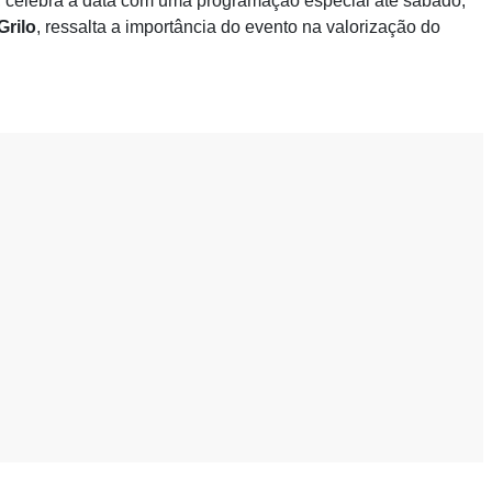
, celebra a data com uma programação especial até sábado,
Grilo
, ressalta a importância do evento na valorização do