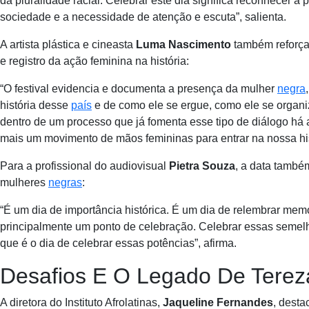
da pluralidade racial. Celebrar este dia significa reconhecer 
sociedade e a necessidade de atenção e escuta”, salienta.
A artista plástica e cineasta
Luma Nascimento
também reforça
e registro da ação feminina na história:
“O festival evidencia e documenta a presença da mulher
negra
história desse
país
e de como ele se ergue, como ele se organiz
dentro de um processo que já fomenta esse tipo de diálogo há 
mais um movimento de mãos femininas para entrar na nossa his
Para a profissional do audiovisual
Pietra Souza
, a data també
mulheres
negras
:
“É um dia de importância histórica. É um dia de relembrar memó
principalmente um ponto de celebração. Celebrar essas semel
que é o dia de celebrar essas potências”, afirma.
Desafios E O Legado De Terez
A diretora do Instituto Afrolatinas,
Jaqueline Fernandes
, desta