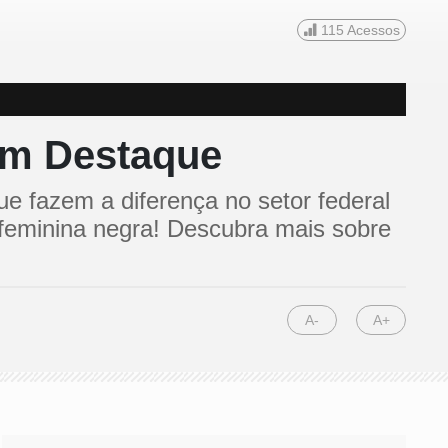
115
Acessos
em Destaque
ue fazem a diferença no setor federal
 feminina negra! Descubra mais sobre
A-
A+