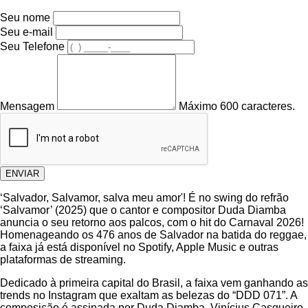
Seu nome
Seu e-mail
Seu Telefone
Mensagem
Máximo 600 caracteres.
ENVIAR
‘Salvador, Salvamor, salva meu amor'! É no swing do refrão
‘Salvamor’ (2025) que o cantor e compositor Duda Diamba
anuncia o seu retorno aos palcos, com o hit do Carnaval 2026!
Homenageando os 476 anos de Salvador na batida do reggae,
a faixa já está disponível no Spotify, Apple Music e outras
plataformas de streaming.
Dedicado à primeira capital do Brasil, a faixa vem ganhando as
trends no Instagram que exaltam as belezas do “DDD 071”. A
composição é assinada por Duda Diamba, Vinícius Casqueiro,