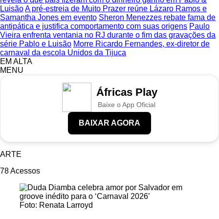
Luisão
A pré-estreia de Muito Prazer reúne Lázaro Ramos e
Samantha Jones em evento
Sheron Menezzes rebate fama de
antipática e justifica comportamento com suas origens
Paulo
Vieira enfrenta ventania no RJ durante o fim das gravações da
série Pablo e Luisão
Morre Ricardo Fernandes, ex-diretor de
carnaval da escola Unidos da Tijuca
EM ALTA
MENU
Áfricas Play
Baixe o App Oficial
BAIXAR AGORA
ARTE
78
Acessos
Foto: Renata Larroyd