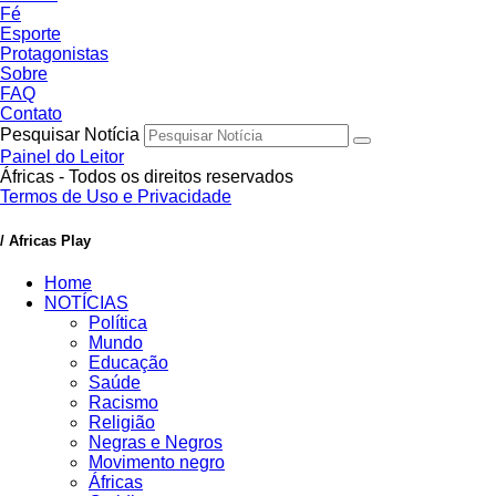
Fé
Esporte
Protagonistas
Sobre
FAQ
Contato
Pesquisar Notícia
Painel do Leitor
Áfricas - Todos os direitos reservados
Termos de Uso e Privacidade
/ Africas Play
Home
NOTÍCIAS
Política
Mundo
Educação
Saúde
Racismo
Religião
Negras e Negros
Movimento negro
Áfricas