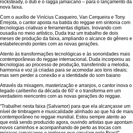
rocksteady, o dub e o ragga jamaicano – para o lançamento da
nova faixa.
Com o auxílio de Vinícius Casqueiro, Van Cerqueira e Tony
Errejota, o cantor aposta na batida do reggae em sintonia com
tecnologias criativas e ferramentas digitais. Inovando com
ousadia no meio artístico, Duda traz um trabalho de dois
meses de produção da faixa, ampliando o alcance do gênero e
estabelecendo pontes com as novas gerações.
Atento às transformações tecnológicas e às sonoridades mais
contemporâneas do reggae internacional, Duda incorporou as
tecnologias ao processo de produção, transferindo a melodia,
harmonia e voz já criadas para se acomodar aos tons ideais;
mas sem perder a conexão e a identidade do som baiano
Através da mixagem, masterização e arranjos, o cantor inova o
legado caribenho da década de 60’ e o transforma em um
verdadeiro reencontro com as novas gerações do reggae.
“Trabalhei nesta faixa (Salvamor) para que ela alcançasse um
nível de timbragem e musicalidade alinhado ao que há de mais
contemporâneo no reggae mundial. Estou sempre atento ao
que está sendo produzido agora, ouvindo artistas que apontam
novos caminhos e acompanhando de perto as trocas com
músicos jamaicanos e ingleses que circulam pelo Brasil”,