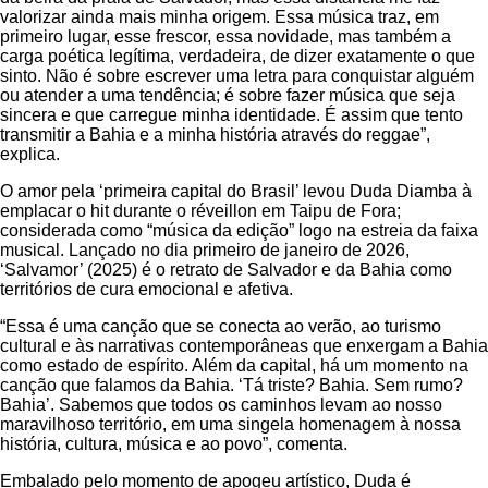
valorizar ainda mais minha origem. Essa música traz, em
primeiro lugar, esse frescor, essa novidade, mas também a
carga poética legítima, verdadeira, de dizer exatamente o que
sinto. Não é sobre escrever uma letra para conquistar alguém
ou atender a uma tendência; é sobre fazer música que seja
sincera e que carregue minha identidade. É assim que tento
transmitir a Bahia e a minha história através do reggae”,
explica.
O amor pela ‘primeira capital do Brasil’ levou Duda Diamba à
emplacar o hit durante o réveillon em Taipu de Fora;
considerada como “música da edição” logo na estreia da faixa
musical. Lançado no dia primeiro de janeiro de 2026,
‘Salvamor’ (2025) é o retrato de Salvador e da Bahia como
territórios de cura emocional e afetiva.
“Essa é uma canção que se conecta ao verão, ao turismo
cultural e às narrativas contemporâneas que enxergam a Bahia
como estado de espírito. Além da capital, há um momento na
canção que falamos da Bahia. ‘Tá triste? Bahia. Sem rumo?
Bahia’. Sabemos que todos os caminhos levam ao nosso
maravilhoso território, em uma singela homenagem à nossa
história, cultura, música e ao povo”, comenta.
Embalado pelo momento de apogeu artístico, Duda é