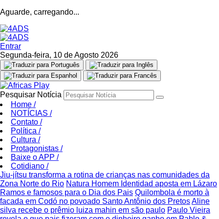
Aguarde, carregando...
Entrar
Segunda-feira, 10 de Agosto 2026
Pesquisar Notícia
Home
/
NOTÍCIAS
/
Contato
/
Política
/
Cultura
/
Protagonistas
/
Baixe o APP
/
Cotidiano
/
Jiu-jítsu transforma a rotina de crianças nas comunidades da
Zona Norte do Rio
Natura Homem Identidad aposta em Lázaro
Ramos e famosos para o Dia dos Pais
Quilombola é morto à
facada em Codó no povoado Santo Antônio dos Pretos
Aline
silva recebe o prêmio luiza mahin em são paulo
Paulo Vieira
revela o que pais fizeram com o dinheiro ganho em Pablo &