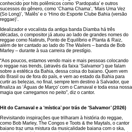
conhecido por hits polêmicos como ‘Pardopatia’ e outros
sucessos do gênero, como ‘Chama Chama’, ‘Mais Uma Vez
(So Long)’, ‘Malês’ e o ‘Hino do Esporte Clube Bahia (versão
reggae)’.
Idealizador e vocalista da antiga banda Diamba há três
décadas, o compositor já atuou ao lado de grandes nomes do
reggae como Natiruts, Ponto de Equilíbrio e Planta & Raiz,
além de ter cantado ao lado do The Wailers – banda de Bob
Marley – durante à sua carreira de prestígio.
“Aos poucos, estamos vendo mais e mais pessoas colocando
o reggae nas trends, (através da faixa ‘Salvamor’) que falam
sobre a estética da Bahia, dessa coisa do baiano. Quem vem
do Brasil ou de fora do país, e vem ao estado da Bahia para
curtir as belezas, no final, sempre tem destino à Salvador, que
finaliza as ‘Águas de Março’ com o Carnaval e toda essa nossa
magia que carregamos no peito”, diz o cantor.
Hit do Carnaval e a ‘mística’ por trás de ‘Salvamor’ (2026)
Revisitando inspirações que trilharam à história do reggae,
como Bob Marley, The Congos e Toots & the Maytals, o cantor
baiano traz uma mistura da musicalidade baiana com o ska,