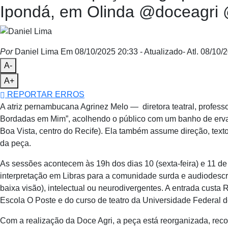
Ipondá, em Olinda @doceagri 
Por
Daniel Lima
Em 08/10/2025 20:33
- Atualizado
- Atl.
08/10/2
A-
A+
REPORTAR ERROS
A atriz pernambucana Agrinez Melo — diretora teatral, profess
Bordadas em Mim”, acolhendo o público com um banho de ervas
Boa Vista, centro do Recife). Ela também assume direção, texto
da peça.
As sessões acontecem às 19h dos dias 10 (sexta-feira) e 11 de
interpretação em Libras para a comunidade surda e audiodescr
baixa visão), intelectual ou neurodivergentes. A entrada custa 
Escola O Poste e do curso de teatro da Universidade Federa
Com a realização da Doce Agri, a peça está reorganizada, reco