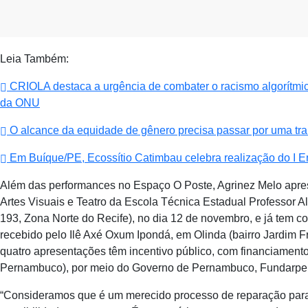
Leia Também:
CRIOLA destaca a urgência de combater o racismo algorítmico 
da ONU
O alcance da equidade de gênero precisa passar por uma tra
Em Buíque/PE, Ecossítio Catimbau celebra realização do I E
Além das performances no Espaço O Poste, Agrinez Melo apres
Artes Visuais e Teatro da Escola Técnica Estadual Professor Alf
193, Zona Norte do Recife), no dia 12 de novembro, e já tem c
recebido pelo Ilê Axé Oxum Ipondá, em Olinda (bairro Jardim Fr
quatro apresentações têm incentivo público, com financiamento
Pernambuco), por meio do Governo de Pernambuco, Fundarpe e
“Consideramos que é um merecido processo de reparação par