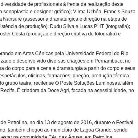
versidade de profissionais à frente da realização deste
a sonoplastia e designer gráfico); Vilma Uchôa, Francis Souza
a Nansurê (assessoria dramatúrgica e direção na etapa de
stência de produção); Dudu Silva e Lucas PHT (fotografia);
ster Costa (produção e direção criativa de fotografia) e
randa em Artes Cênicas pela Universidade Federal do Rio
lizado e desenvolvido diversas criações em Pernambuco, no
sa do corpo para a cena e dramaturgia a partir do corpo e seus
espetáculos, oficinas, formações, direção, produção técnica,
s do grupo teatral recifense O Poste Soluções Luminosas, além
 Recife. É criadora da Doce Agri, focada na acessibilidade, no
e Petrolina, no dia 13 de agosto de 2016, durante o Festival
cano, também chegou ao município de Lagoa Grande, sendo
 estar na comunidade Céu das Águas, em Petrolina.