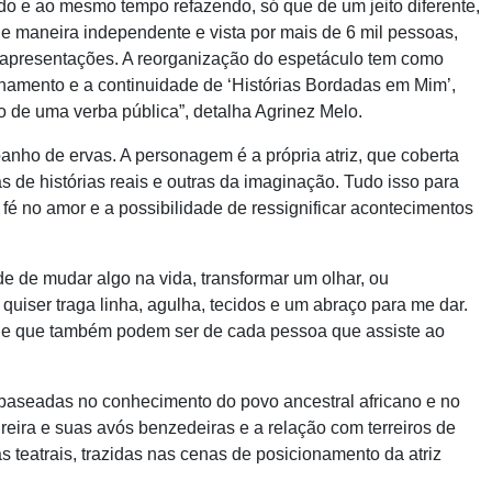
do e ao mesmo tempo refazendo, só que de um jeito diferente,
e maneira independente e vista por mais de 6 mil pessoas,
s apresentações. A reorganização do espetáculo tem como
ilhamento e a continuidade de ‘Histórias Bordadas em Mim’,
o de uma verba pública”, detalha Agrinez Melo.
nho de ervas. A personagem é a própria atriz, que coberta
s de histórias reais e outras da imaginação. Tudo isso para
fé no amor e a possibilidade de ressignificar acontecimentos
e de mudar algo na vida, transformar um olhar, ou
uiser traga linha, agulha, tecidos e um abraço para me dar.
s, e que também podem ser de cada pessoa que assiste ao
s baseadas no conhecimento do povo ancestral africano e no
eira e suas avós benzedeiras e a relação com terreiros de
s teatrais, trazidas nas cenas de posicionamento da atriz