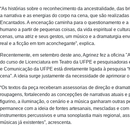
“As histórias sobre o reconhecimento da ancestralidade, das 
a narrativa e as energias do corpo na cena, que são realizadas
Encantados. A encenação caminha para o questionamento e a ref
humano a partir de pequenas coisas, da vida espiritual e cult
cenas, uma atriz e seus gestos, um músico e a dramaturgia env
real e a ficção em tom aconchegante”, explica.
Recentemente, em setembro deste ano, Agrinez fez a oficina "A
do curso de Licenciatura em Teatro da UFPE e pesquisadoras e
e Comunicação da UFPE está diretamente ligada à pesquisa “H
cena”. A ideia surge justamente da necessidade de aprimorar o
“Os textos da peça receberam assessorias de direção e dram
roupagens, fortalecendo as concepções de narrativas atuais e 
figurino, a iluminação, o cenário e a música ganharam outras p
permanece com a ideia de fontes artesanais, mescladas e com 
instrumentos percussivos e uma sonoplastia mais regional, as
músicas já existentes”, acrescenta.