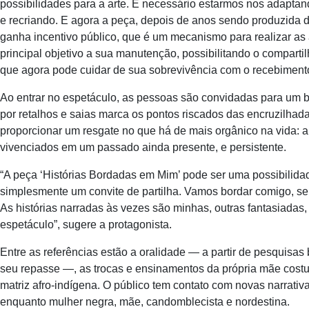
possibilidades para a arte. É necessário estarmos nos adaptan
e recriando. E agora a peça, depois de anos sendo produzida d
ganha incentivo público, que é um mecanismo para realizar a
principal objetivo a sua manutenção, possibilitando o compart
que agora pode cuidar de sua sobrevivência com o recebiment
Ao entrar no espetáculo, as pessoas são convidadas para um ba
por retalhos e saias marca os pontos riscados das encruzilhada
proporcionar um resgate no que há de mais orgânico na vida: a 
vivenciados em um passado ainda presente, e persistente.
“A peça ‘Histórias Bordadas em Mim’ pode ser uma possibilidad
simplesmente um convite de partilha. Vamos bordar comigo, se q
As histórias narradas às vezes são minhas, outras fantasiada
espetáculo”, sugere a protagonista.
Entre as referências estão a oralidade — a partir de pesquisa
seu repasse —, as trocas e ensinamentos da própria mãe costur
matriz afro-indígena. O público tem contato com novas narrativa
enquanto mulher negra, mãe, candomblecista e nordestina.