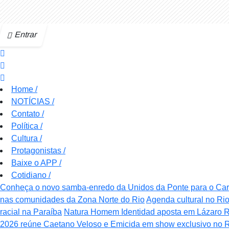
Entrar
Home
/
NOTÍCIAS
/
Contato
/
Política
/
Cultura
/
Protagonistas
/
Baixe o APP
/
Cotidiano
/
Conheça o novo samba-enredo da Unidos da Ponte para o Ca
nas comunidades da Zona Norte do Rio
Agenda cultural no Rio
racial na Paraíba
Natura Homem Identidad aposta em Lázaro R
2026 reúne Caetano Veloso e Emicida em show exclusivo no 