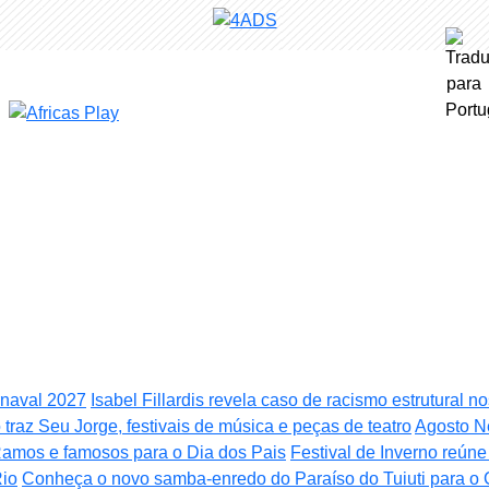
rnaval 2027
Isabel Fillardis revela caso de racismo estrutural n
 traz Seu Jorge, festivais de música e peças de teatro
Agosto N
amos e famosos para o Dia dos Pais
Festival de Inverno reún
Rio
Conheça o novo samba-enredo do Paraíso do Tuiuti para o 