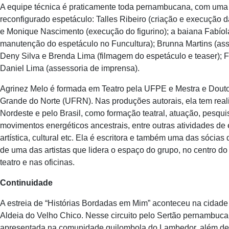
A equipe técnica é praticamente toda pernambucana, com uma di
reconfigurado espetáculo: Talles Ribeiro (criação e execução d
e Monique Nascimento (execução do figurino); a baiana Fabíol
manutenção do espetáculo no Funcultura); Brunna Martins (assi
Deny Silva e Brenda Lima (filmagem do espetáculo e teaser); Fo
Daniel Lima (assessoria de imprensa).
Agrinez Melo é formada em Teatro pela UFPE e Mestra e Douto
Grande do Norte (UFRN). Nas produções autorais, ela tem rea
Nordeste e pelo Brasil, como formação teatral, atuação, pesqui
movimentos energéticos ancestrais, entre outras atividades de 
artística, cultural etc. Ela é escritora e também uma das sócia
de uma das artistas que lidera o espaço do grupo, no centro do
teatro e nas oficinas.
Continuidade
A estreia de “Histórias Bordadas em Mim” aconteceu na cidade d
Aldeia do Velho Chico. Nesse circuito pelo Sertão pernambu
apresentada na comunidade quilombola do Lambedor, além de