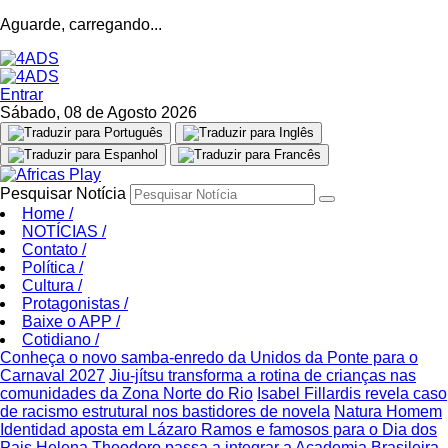
Aguarde, carregando...
Entrar
Sábado, 08 de Agosto 2026
Pesquisar Notícia
Home
/
NOTÍCIAS
/
Contato
/
Política
/
Cultura
/
Protagonistas
/
Baixe o APP
/
Cotidiano
/
Conheça o novo samba-enredo da Unidos da Ponte para o
Carnaval 2027
Jiu-jítsu transforma a rotina de crianças nas
comunidades da Zona Norte do Rio
Isabel Fillardis revela caso
de racismo estrutural nos bastidores de novela
Natura Homem
Identidad aposta em Lázaro Ramos e famosos para o Dia dos
Pais
Helena Theodoro passa a integrar a Academia Brasileira