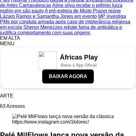
de Artes Carnavalescas
Aline silva recebe o prêmio luiza
mahin em são paulo
A pré-estreia de Muito Prazer reúne
Lázaro Ramos e Samantha Jones em evento
MP investiga
PMs por conduta armada após caso de intolerância religiosa
em escola
Sheron Menezzes rebate fama de antipática e
justifica comportamento com suas origens
EM ALTA
MENU
Áfricas Play
Baixe o App Oficial
BAIXAR AGORA
ARTE
63
Acessos
https://www.instagram.com/1kilorec/
Pelé MilFlows lança nova versão da