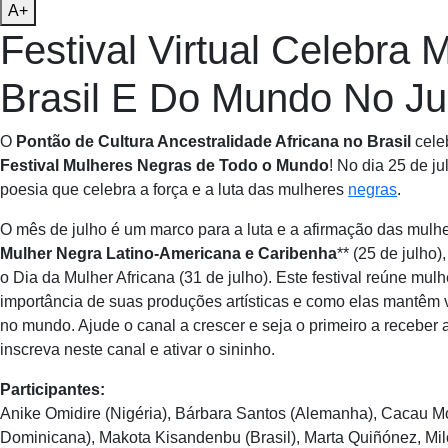
A+
Festival Virtual Celebra
Brasil E Do Mundo No Ju
O
Pontão de Cultura Ancestralidade Africana no Brasil
cele
Festival Mulheres Negras de Todo o Mundo
! No dia 25 de j
poesia que celebra a força e a luta das mulheres
negras
.
O mês de julho é um marco para a luta e a afirmação das mulh
Mulher Negra Latino-Americana e Caribenha
** (25 de julho
o Dia da Mulher Africana (31 de julho). Este festival reúne mulh
importância de suas produções artísticas e como elas mantêm v
no mundo. Ajude o canal a crescer e seja o primeiro a receber 
inscreva neste canal e ativar o sininho.
Participantes:
Anike Omidire (Nigéria), Bárbara Santos (Alemanha), Cacau Mo
Dominicana), Makota Kisandenbu (Brasil), Marta Quiñónez, Milca