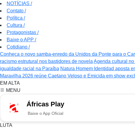
NOTÍCIAS
/
Contato
/
Política
/
Cultura
/
Protagonistas
/
Baixe o APP
/
Cotidiano
/
Conheça o novo samba-enredo da Unidos da Ponte para o Ca
racismo estrutural nos bastidores de novela
Agenda cultural no 
igualdade racial na Paraíba
Natura Homem Identidad aposta e
Maravilha 2026 reúne Caetano Veloso e Emicida em show excl
EM ALTA
MENU
Áfricas Play
Baixe o App Oficial
LUTA