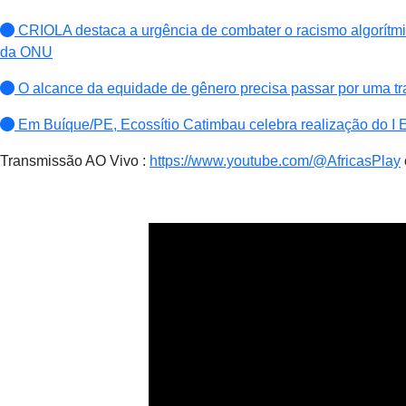
CRIOLA destaca a urgência de combater o racismo algorítmico
da ONU
O alcance da equidade de gênero precisa passar por uma tr
Em Buíque/PE, Ecossítio Catimbau celebra realização do I E
Transmissão AO Vivo :
https://www.youtube.com/@AfricasPlay