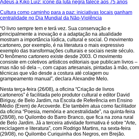
Adeus a Kiko Luiz: ícone da luta negra falece aos 75 anos
Cultura como caminho para a paz: iniciativas locais ganham
centralidade no Dia Mundial da Não-Violência
“O livro sempre tem e terá vez. Sua conservação e
principalmente a inovação e a adaptação na atualidade
mostram a importância lúdica, cultural e social. O movimento
cartonero, por exemplo, é na literatura o mais expressivo
exemplo das transformações culturais e sociais neste século.
O fenômeno cartonero existe desde 2003. O movimento
consiste em coletivos artísticos editoriais que publicam livros –
mas não só dela –, com capas artesanais, pintadas à mão, com
técnicas que vão desde a costura até colagem ou
grampeamento manual”, declara Alexandre Melo.
Nesta terça-feira (26/08), a oficina “Criação de livros
cartoneros” é facilitada pelo produtor cultural e editor David
Biriguy, de Belo Jardim, na Escola de Referência em Ensino
Médio (Erem) de Arcoverde. Ele também atua como facilitador
da oficina “Poesia, memória e ancestralidade”, na quinta-feira
(28/08), no Quilombo do Barro Branco, que fica na zona rural
de Belo Jardim. Já a terceira atividade formativa é sobre “Arte,
reciclagem e literatura”, com Rodrigo Martins, na sexta-feira
(29/08), no Quilombo Curiquinha dos Negros, em Brejão.