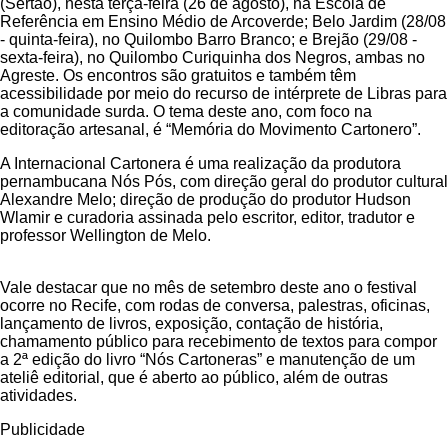
(Sertão), nesta terça-feira (26 de agosto), na Escola de
Referência em Ensino Médio de Arcoverde; Belo Jardim (28/08
- quinta-feira), no Quilombo Barro Branco; e Brejão (29/08 -
sexta-feira), no Quilombo Curiquinha dos Negros, ambas no
Agreste. Os encontros são gratuitos e também têm
acessibilidade por meio do recurso de intérprete de Libras para
a comunidade surda. O tema deste ano, com foco na
editoração artesanal, é “Memória do Movimento Cartonero”.
A Internacional Cartonera é uma realização da produtora
pernambucana Nós Pós, com direção geral do produtor cultural
Alexandre Melo; direção de produção do produtor Hudson
Wlamir e curadoria assinada pelo escritor, editor, tradutor e
professor Wellington de Melo.
Vale destacar que no mês de setembro deste ano o festival
ocorre no Recife, com rodas de conversa, palestras, oficinas,
lançamento de livros, exposição, contação de história,
chamamento público para recebimento de textos para compor
a 2ª edição do livro “Nós Cartoneras” e manutenção de um
ateliê editorial, que é aberto ao público, além de outras
atividades.
Publicidade