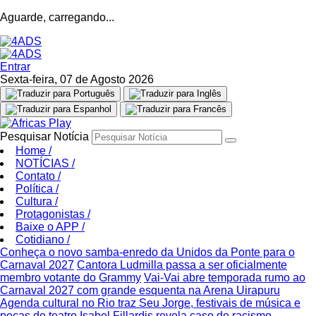
Aguarde, carregando...
Entrar
Sexta-feira, 07 de Agosto 2026
Pesquisar Notícia
Home
/
NOTÍCIAS
/
Contato
/
Política
/
Cultura
/
Protagonistas
/
Baixe o APP
/
Cotidiano
/
Conheça o novo samba-enredo da Unidos da Ponte para o
Carnaval 2027
Cantora Ludmilla passa a ser oficialmente
membro votante do Grammy
Vai-Vai abre temporada rumo ao
Carnaval 2027 com grande esquenta na Arena Uirapuru
Agenda cultural no Rio traz Seu Jorge, festivais de música e
peças de teatro
Isabel Fillardis revela caso de racismo