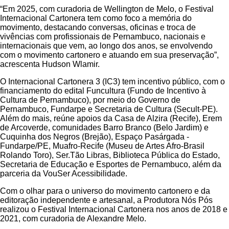
“Em 2025, com curadoria de Wellington de Melo, o Festival
Internacional Cartonera tem como foco a memória do
movimento, destacando conversas, oficinas e troca de
vivências com profissionais de Pernambuco, nacionais e
internacionais que vem, ao longo dos anos, se envolvendo
com o movimento cartonero e atuando em sua preservação”,
acrescenta Hudson Wlamir.
O Internacional Cartonera 3 (IC3) tem incentivo público, com o
financiamento do edital Funcultura (Fundo de Incentivo à
Cultura de Pernambuco), por meio do Governo de
Pernambuco, Fundarpe e Secretaria de Cultura (Secult-PE).
Além do mais, reúne apoios da Casa de Alzira (Recife), Erem
de Arcoverde, comunidades Barro Branco (Belo Jardim) e
Cuquinha dos Negros (Brejão), Espaço Pasárgada -
Fundarpe/PE, Muafro-Recife (Museu de Artes Afro-Brasil
Rolando Toro), Ser.Tão Libras, Biblioteca Pública do Estado,
Secretaria de Educação e Esportes de Pernambuco, além da
parceria da VouSer Acessibilidade.
Com o olhar para o universo do movimento cartonero e da
editoração independente e artesanal, a Produtora Nós Pós
realizou o Festival Internacional Cartonera nos anos de 2018 e
2021, com curadoria de Alexandre Melo.