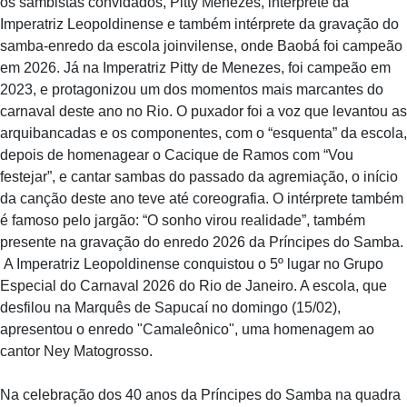
os sambistas convidados, Pitty Menezes, intérprete da
Imperatriz Leopoldinense e também intérprete da gravação do
samba-enredo da escola joinvilense, onde Baobá foi campeão
em 2026. Já na Imperatriz Pitty de Menezes, foi campeão em
2023, e protagonizou um dos momentos mais marcantes do
carnaval deste ano no Rio. O puxador foi a voz que levantou as
arquibancadas e os componentes, com o “esquenta” da escola,
depois de homenagear o Cacique de Ramos com “Vou
festejar”, e cantar sambas do passado da agremiação, o início
da canção deste ano teve até coreografia. O intérprete também
é famoso pelo jargão: “O sonho virou realidade”, também
presente na gravação do enredo 2026 da Príncipes do Samba.
A Imperatriz Leopoldinense conquistou o 5º lugar no Grupo
Especial do Carnaval 2026 do Rio de Janeiro. A escola, que
desfilou na Marquês de Sapucaí no domingo (15/02),
apresentou o enredo "Camaleônico", uma homenagem ao
cantor Ney Matogrosso.
Na celebração dos 40 anos da Príncipes do Samba na quadra