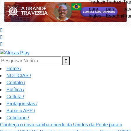
Entrar
Pesquisar Notícia
Home
/
NOTÍCIAS
/
Contato
/
Política
/
Cultura
/
Protagonistas
/
Baixe o APP
/
Cotidiano
/
Conheça o novo samba-enredo da Unidos da Ponte para o