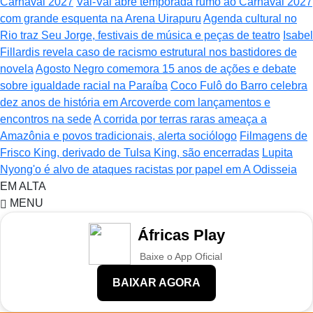
Carnaval 2027
Vai-Vai abre temporada rumo ao Carnaval 2027
com grande esquenta na Arena Uirapuru
Agenda cultural no
Rio traz Seu Jorge, festivais de música e peças de teatro
Isabel
Fillardis revela caso de racismo estrutural nos bastidores de
novela
Agosto Negro comemora 15 anos de ações e debate
sobre igualdade racial na Paraíba
Coco Fulô do Barro celebra
dez anos de história em Arcoverde com lançamentos e
encontros na sede
A corrida por terras raras ameaça a
Amazônia e povos tradicionais, alerta sociólogo
Filmagens de
Frisco King, derivado de Tulsa King, são encerradas
Lupita
Nyong'o é alvo de ataques racistas por papel em A Odisseia
EM ALTA
MENU
Áfricas Play
Baixe o App Oficial
BAIXAR AGORA