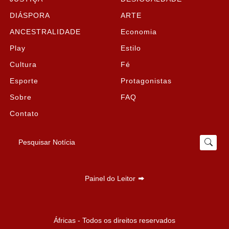
DIÁSPORA
ARTE
ANCESTRALIDADE
Economia
Play
Estilo
Cultura
Fé
Esporte
Protagonistas
Sobre
FAQ
Contato
Pesquisar Notícia
Painel do Leitor
Termos de Uso e Privacidade
Áfricas - Todos os direitos reservados
Esse site utiliza cookies para melhorar sua experiência