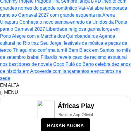
Grammy
Projeto Pagode Pra Sempre lança DVD inédito com
grandes nomes do pagode romântico
Vai-Vai abre temporada
rumo ao Carnaval 2027 com grande esquenta na Arena
Uirapuru
Conheça o novo samba-enredo da Unidos da Ponte
para o Carnaval 2027
Liberdade religiosa ganha força em
Porto Alegre com a Marcha dos Quimbandeiros
Agenda
cultural no Rio traz Seu Jorge, festivais de música e peças de
teatro
Thiaguinho confirma turnê Bem Black em Santos no mês
de setembro
Isabel Fillardis revela caso de racismo estrutural
nos bastidores de novela
Coco Fulô do Barro celebra dez anos
de história em Arcoverde com lançamentos e encontros na
sede
EM ALTA
MENU
Áfricas Play
Baixe o App Oficial
BAIXAR AGORA