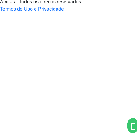
Áfricas - Todos os direitos reservados
Termos de Uso e Privacidade
Termos de Uso e Privacidade
Esse site utiliza cookies para melhorar sua experiência
de navegação. Ao continuar o acesso, entendemos que
você concorda com nossos Termos de Uso e Privacidade.
PARA MAIS INFORMAÇÕES,
ACESSE NOSSOS TERMOS
CLICANDO AQUI
PROSSEGUIR