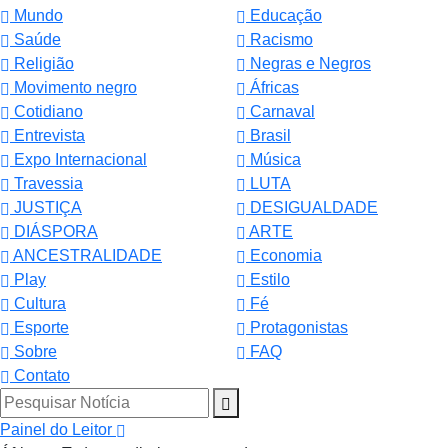
Mundo
Educação
Saúde
Racismo
Religião
Negras e Negros
Movimento negro
Áfricas
Cotidiano
Carnaval
Entrevista
Brasil
Expo Internacional
Música
Travessia
LUTA
JUSTIÇA
DESIGUALDADE
DIÁSPORA
ARTE
ANCESTRALIDADE
Economia
Play
Estilo
Cultura
Fé
Esporte
Protagonistas
Sobre
FAQ
Contato
Pesquisar Notícia
Painel do Leitor