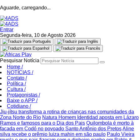
Aguarde, carregando...
Entrar
Segunda-feira, 10 de Agosto 2026
Pesquisar Notícia
Home
/
NOTÍCIAS
/
Contato
/
Política
/
Cultura
/
Protagonistas
/
Baixe o APP
/
Cotidiano
/
Jiu-jítsu transforma a rotina de crianças nas comunidades da
Zona Norte do Rio
Natura Homem Identidad aposta em Lázaro
Ramos e famosos para o Dia dos Pais
Quilombola é morto à
facada em Codó no povoado Santo Antônio dos Pretos
Aline
silva recebe o prêmio luiza mahin em são paulo
Paulo Vieira
revela o que pais fizeram com o dinheiro ganho em Pablo &