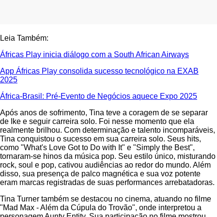
Leia Também:
Áfricas Play inicia diálogo com a South African Airways
App Áfricas Play consolida sucesso tecnológico na EXAB
2025
África-Brasil: Pré-Evento de Negócios aquece Expo 2025
Após anos de sofrimento, Tina teve a coragem de se separar
de Ike e seguir carreira solo. Foi nesse momento que ela
realmente brilhou. Com determinação e talento incomparáveis,
Tina conquistou o sucesso em sua carreira solo. Seus hits,
como "What's Love Got to Do with It" e "Simply the Best",
tornaram-se hinos da música pop. Seu estilo único, misturando
rock, soul e pop, cativou audiências ao redor do mundo. Além
disso, sua presença de palco magnética e sua voz potente
eram marcas registradas de suas performances arrebatadoras.
Tina Turner também se destacou no cinema, atuando no filme
"Mad Max - Além da Cúpula do Trovão", onde interpretou a
personagem Aunty Entity. Sua participação no filme mostrou