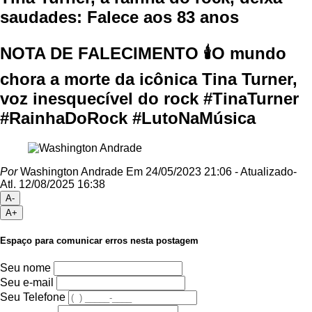
saudades: Falece aos 83 anos
NOTA DE FALECIMENTO 🕯️O mundo
chora a morte da icônica Tina Turner,
voz inesquecível do rock #TinaTurner
#RainhaDoRock #LutoNaMúsica
Por
Washington Andrade
Em 24/05/2023 21:06
- Atualizado
-
Atl.
12/08/2025 16:38
A-
A+
Espaço para comunicar erros nesta postagem
Seu nome
Seu e-mail
Seu Telefone