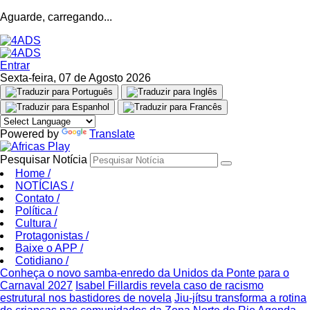
Aguarde, carregando...
Entrar
Sexta-feira, 07 de Agosto 2026
Powered by
Translate
Pesquisar Notícia
Home
/
NOTÍCIAS
/
Contato
/
Política
/
Cultura
/
Protagonistas
/
Baixe o APP
/
Cotidiano
/
Conheça o novo samba-enredo da Unidos da Ponte para o
Carnaval 2027
Isabel Fillardis revela caso de racismo
estrutural nos bastidores de novela
Jiu-jítsu transforma a rotina