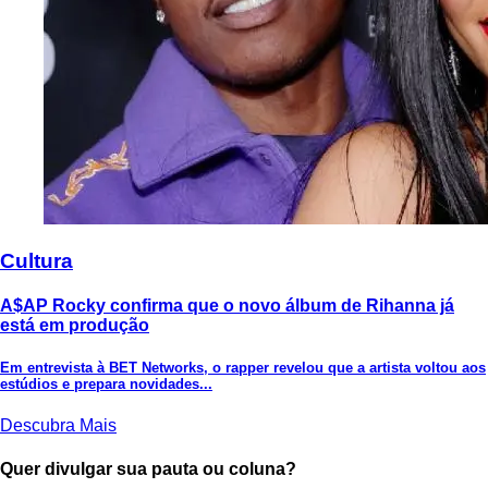
Cultura
A$AP Rocky confirma que o novo álbum de Rihanna já
está em produção
Em entrevista à BET Networks, o rapper revelou que a artista voltou aos
estúdios e prepara novidades...
Descubra Mais
Quer divulgar sua pauta ou coluna?