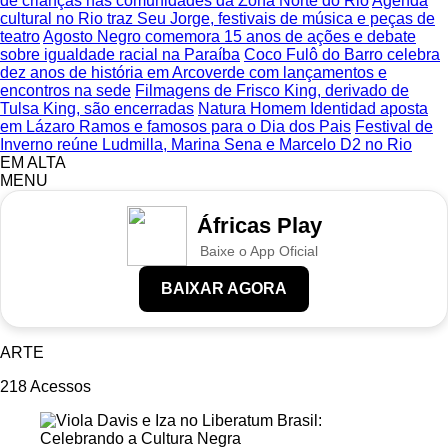
de crianças nas comunidades da Zona Norte do Rio
Agenda
cultural no Rio traz Seu Jorge, festivais de música e peças de
teatro
Agosto Negro comemora 15 anos de ações e debate
sobre igualdade racial na Paraíba
Coco Fulô do Barro celebra
dez anos de história em Arcoverde com lançamentos e
encontros na sede
Filmagens de Frisco King, derivado de
Tulsa King, são encerradas
Natura Homem Identidad aposta
em Lázaro Ramos e famosos para o Dia dos Pais
Festival de
Inverno reúne Ludmilla, Marina Sena e Marcelo D2 no Rio
EM ALTA
MENU
Áfricas Play
Baixe o App Oficial
BAIXAR AGORA
ARTE
218
Acessos