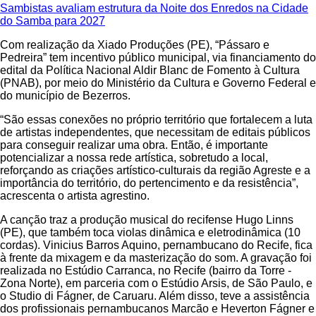
Sambistas avaliam estrutura da Noite dos Enredos na Cidade
do Samba para 2027
Com realização da Xiado Produções (PE), “Pássaro e
Pedreira” tem incentivo público municipal, via financiamento do
edital da Política Nacional Aldir Blanc de Fomento à Cultura
(PNAB), por meio do Ministério da Cultura e Governo Federal e
do município de Bezerros.
“São essas conexões no próprio território que fortalecem a luta
de artistas independentes, que necessitam de editais públicos
para conseguir realizar uma obra. Então, é importante
potencializar a nossa rede artística, sobretudo a local,
reforçando as criações artístico-culturais da região Agreste e a
importância do território, do pertencimento e da resistência”,
acrescenta o artista agrestino.
A canção traz a produção musical do recifense Hugo Linns
(PE), que também toca violas dinâmica e eletrodinâmica (10
cordas). Vinicius Barros Aquino, pernambucano do Recife, fica
à frente da mixagem e da masterização do som. A gravação foi
realizada no Estúdio Carranca, no Recife (bairro da Torre -
Zona Norte), em parceria com o Estúdio Arsis, de São Paulo, e
o Studio di Fágner, de Caruaru. Além disso, teve a assistência
dos profissionais pernambucanos Marcão e Heverton Fágner e