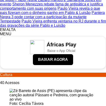
evento
Sheron Menezzes rebate fama de antipática e justifica
comportamento com suas origens
Paulo Vieira revela o que
pais fizeram com o dinheiro ganho em Pablo & Luisão
Pantera
Negra 3 pode contar com a participação da mutante
Tempestade
Paulo Vieira enfrenta ventania no RJ durante o fim
das gravações da série Pablo e Luisão
EM ALTA
MENU
Áfricas Play
Baixe o App Oficial
BAIXAR AGORA
Cultura
40
Acessos
Foto: Cecília Távora