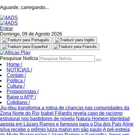
Aguarde, carregando...
Entrar
Domingo, 09 de Agosto 2026
Pesquisar Notícia
Home
/
NOTÍCIAS
/
Contato
/
Política
/
Cultura
/
Protagonistas
/
Baixe o APP
/
Cotidiano
/
Jiu-jítsu transforma a rotina de crianças nas comunidades da
Zona Norte do Rio
Isabel Fillardis revela caso de racismo
estrutural nos bastidores de novela
Natura Homem Identidad
aposta em Lázaro Ramos e famosos para o Dia dos Pais
Aline
silva recebe o prêmio luiza mahin em são paulo
A pré-estreia
de Muito Prazer reúne Lázaro Ramos e Samantha Jones em