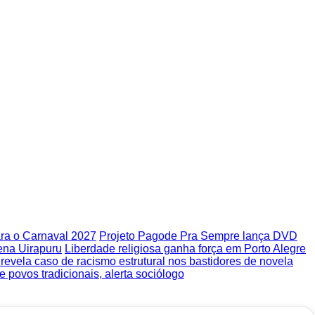
ra o Carnaval 2027
Projeto Pagode Pra Sempre lança DVD
ena Uirapuru
Liberdade religiosa ganha força em Porto Alegre
s revela caso de racismo estrutural nos bastidores de novela
 povos tradicionais, alerta sociólogo