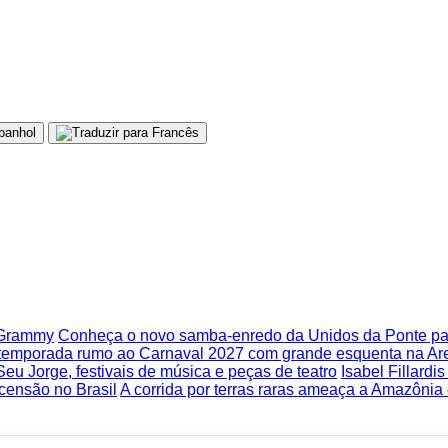
o Grammy
Conheça o novo samba-enredo da Unidos da Ponte pa
 temporada rumo ao Carnaval 2027 com grande esquenta na Ar
Seu Jorge, festivais de música e peças de teatro
Isabel Fillardi
censão no Brasil
A corrida por terras raras ameaça a Amazônia e