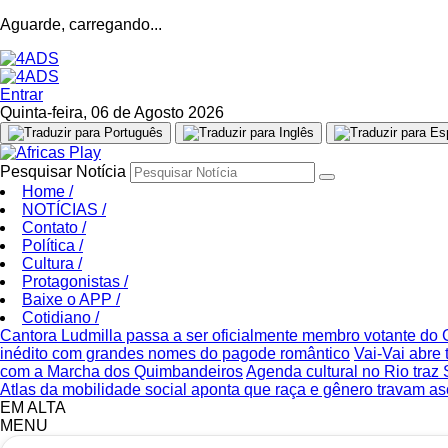
Aguarde, carregando...
Entrar
Quinta-feira, 06 de Agosto 2026
Pesquisar Notícia
Home
/
NOTÍCIAS
/
Contato
/
Política
/
Cultura
/
Protagonistas
/
Baixe o APP
/
Cotidiano
/
Cantora Ludmilla passa a ser oficialmente membro votante d
inédito com grandes nomes do pagode romântico
Vai-Vai abre
com a Marcha dos Quimbandeiros
Agenda cultural no Rio traz 
Atlas da mobilidade social aponta que raça e gênero travam as
EM ALTA
MENU