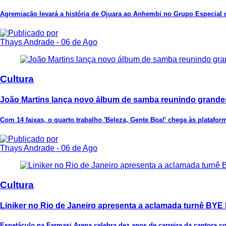
Agremiação levará a história de Ojuara ao Anhembi no Grupo Especial 
Thays Andrade
- 06 de Ago
Cultura
João Martins lança novo álbum de samba reunindo grand
Com 14 faixas, o quarto trabalho 'Beleza, Gente Boa!' chega às platafo
Thays Andrade
- 06 de Ago
Cultura
Liniker no Rio de Janeiro apresenta a aclamada turnê BY
Espetáculo na Farmasi Arena celebra dez anos de carreira da cantora c