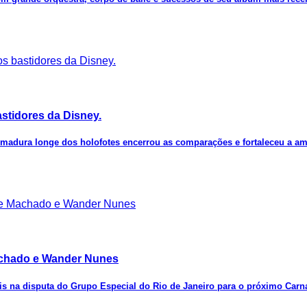
stidores da Disney.
 madura longe dos holofotes encerrou as comparações e fortaleceu a am
Machado e Wander Nunes
rais na disputa do Grupo Especial do Rio de Janeiro para o próximo Carn