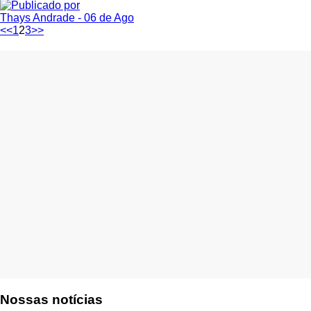
Thays Andrade
- 06 de Ago
<<
1
2
3
>>
Nossas notícias