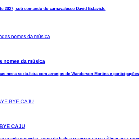
de 2027, sob comando do carnavalesco David Eslavick.
es nomes da música
rmas nesta sexta-feira com arranjos de Wanderson Martins e participaçõe
E BYE CAJU
om grande orquestra, corpo de baile e sucessos de seu álbum mais rece