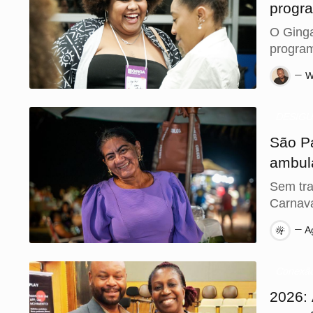
progra
negra
O Ginga
program
gratuit
W
Estado 
escalar
DESIG
São P
ambul
Sem tra
Carnav
Ag
Conexão 
2026: