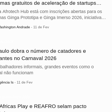
mas gratuitos de aceleração de startups
s em 2026
 Afrotech Hub está com inscrições abertas para os
as Ginga Prototipa e Ginga Imerso 2026, iniciativas
as voltadas a pessoas negras empreendedoras do
ashington Andrade
- 11 de Fev
de São Paulo que desejam validar, estruturar ou
 suas startups.
UALDADE
aulo dobra o número de catadores e
antes no Carnaval 2026
balhadores informais, grandes eventos como o
al não funcionam
ência Is
- 11 de Fev
Brasil-África 2026
 Africas Play e REAFRO selam pacto