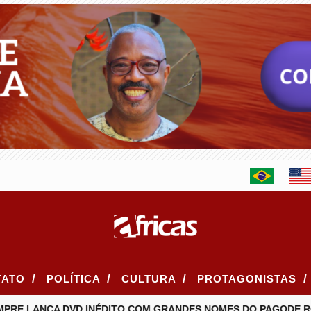
/
/
/
/
TATO
POLÍTICA
CULTURA
PROTAGONISTAS
RE LANÇA DVD INÉDITO COM GRANDES NOMES DO PAGODE RO