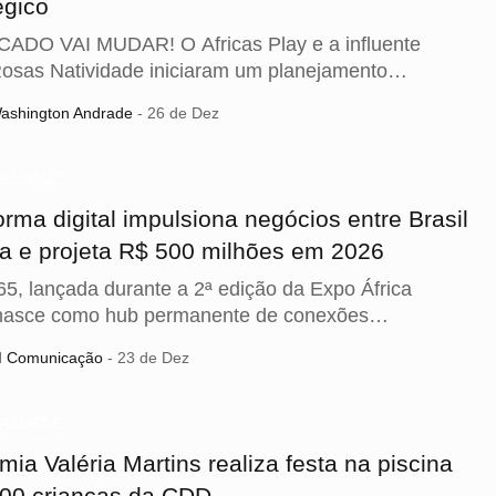
égico
ADO VAI MUDAR! O Africas Play e a influente
osas Natividade iniciaram um planejamento
ionário para 2026. A parceria, selada na Expo África
ashington Andrade
- 26 de Dez
 visa abrir portas globais para o empreendedorismo
 fortalecer a economia da diáspora. O futuro dos
s com identidade ancestral começa agora. Prepare-
UALDADE
 2026!
orma digital impulsiona negócios entre Brasil
ca e projeta R$ 500 milhões em 2026
, lançada durante a 2ª edição da Expo África
 nasce como hub permanente de conexões
cas, com cadastro gratuito disponível até o fim de
I Comunicação
- 23 de Dez
ro
UALDADE
ia Valéria Martins realiza festa na piscina
300 crianças da CDD