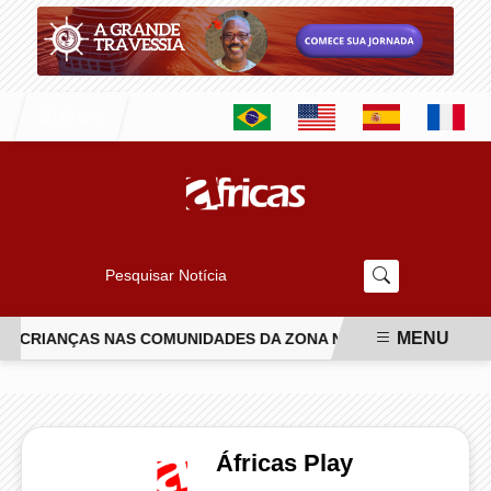
Entrar
Pesquisar Notícia
MENU
DE CRIANÇAS NAS COMUNIDADES DA ZONA NORTE DO RIO
NA
EM ALTA
Áfricas Play