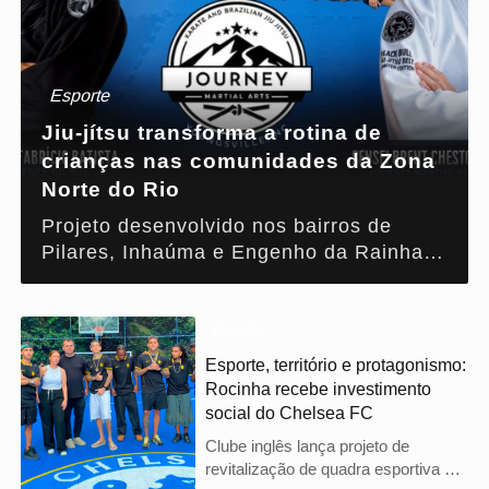
Esporte
Jiu-jítsu transforma a rotina de
crianças nas comunidades da Zona
Norte do Rio
Projeto desenvolvido nos bairros de
Pilares, Inhaúma e Engenho da Rainha
une Brasil e Estados Unidos para ampliar
oportunidades por meio do esporte, da
educação e da inclusão social
Esporte
Esporte, território e protagonismo:
Rocinha recebe investimento
social do Chelsea FC
Clube inglês lança projeto de
revitalização de quadra esportiva em