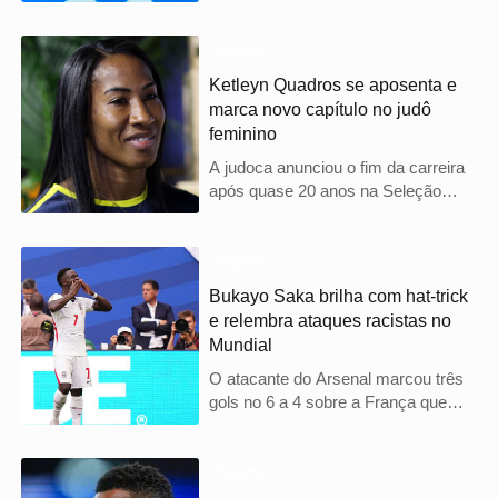
parceria com a comunidade durante
evento que reuniu artistas e
lideranças locais
Esporte
Ketleyn Quadros se aposenta e
marca novo capítulo no judô
feminino
A judoca anunciou o fim da carreira
após quase 20 anos na Seleção
Brasileira. Primeira medalhista
olímpica do judô feminino do país,
Ketleyn deixa legado de
Esporte
representatividade e inspiração.
Bukayo Saka brilha com hat-trick
e relembra ataques racistas no
Mundial
O atacante do Arsenal marcou três
gols no 6 a 4 sobre a França que
deu o terceiro lugar à Inglaterra; a
vitória ocorreu diante do histórico de
ataques racistas que ele e colegas
Esporte
sofreram após a final da Eurocopa