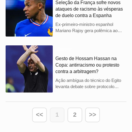
Seleção da França sofre novos
de 2021.
ataques de racismo às vésperas
de duelo contra a Espanha
Ex-primeiro-ministro espanhol
Mariano Rajoy gera polêmica ao
afirmar que elenco francês não
possui jogadores nativos,
provocando forte reação do governo
Esporte
de Pedro Sánchez.
Gesto de Hossam Hassan na
Copa: antirracismo ou protesto
contra a arbitragem?
Ação ambígua do técnico do Egito
levanta debate sobre protocolo
antirracismo e críticas à arbitragem
no mundial de 2026.
<<
1
2
>>