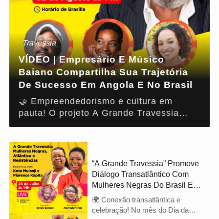
Travessia
VÍDEO | Empresário E Músico
Baiano Compartilha Sua Trajetória
De Sucesso Em Angola E No Brasil
🤝 Empreendedorismo e cultura em
pauta! O projeto A Grande Travessia
convida para uma roda de conversa
especial com Raimundo Lima
(@rallieoficial), empresário baiano que
A Grande Travessia
preside a Associação dos Empresários
“A Grande Travessia” Promove
Brasileiros em Angola (AEBRAN)
Diálogo Transatlântico Com
(aebran.oficial) e a Câmara de Comércio
Mulheres Negras Do Brasil E
Angola-Brasil (CCAB)
Angola
🌍 Conexão transatlântica e
(@camaraangolabrasil).
celebração! No mês do Dia da