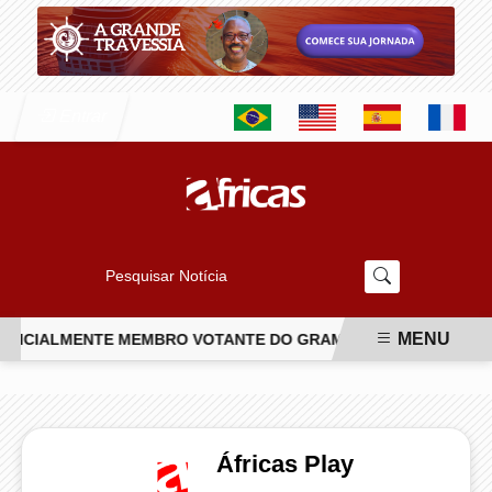
Entrar
Pesquisar Notícia
MENU
 OFICIALMENTE MEMBRO VOTANTE DO GRAMMY
PROJETO PA
EM ALTA
Áfricas Play