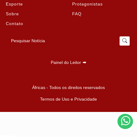
Esporte
Protagonistas
Sobre
FAQ
Contato
Pesquisar Notícia
Painel do Leitor
Termos de Uso e Privacidade
Áfricas - Todos os direitos reservados
Esse site utiliza cookies para melhorar sua experiência
de navegação. Ao continuar o acesso, entendemos
Termos de Uso e Privacidade
que você concorda com nossos Termos de Uso e
Privacidade.
PARA MAIS INFORMAÇÕES,
ACESSE NOSSOS TERMOS
CLICANDO AQUI
PROSSEGUIR