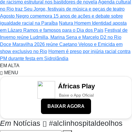
de racismo estrutural nos bastidores de novela
Agenda cultural
no Rio traz Seu Jorge, festivais de música e peças de teatro
Agosto Negro comemora 15 anos de ações e debate sobre
igualdade racial na Paraíba
Natura Homem Identidad aposta
em Lázaro Ramos e famosos para o Dia dos Pais
Festival de
Inverno reúne Ludmilla, Marina Sena e Marcelo D2 no Rio
Doce Maravilha 2026 reúne Caetano Veloso e Emicida em
show exclusivo no Rio
Homem é preso por injúria racial contra
PM durante festa em Sidrolândia
EM ALTA
MENU
Áfricas Play
Baixe o App Oficial
BAIXAR AGORA
Em
Notícias
#alclinhospitaldeolhos