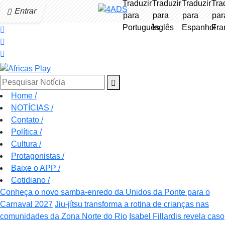
Entrar
Pesquisar Notícia
Home
/
NOTÍCIAS
/
Contato
/
Política
/
Cultura
/
Protagonistas
/
Baixe o APP
/
Cotidiano
/
Conheça o novo samba-enredo da Unidos da Ponte para o
Carnaval 2027
Jiu-jítsu transforma a rotina de crianças nas
comunidades da Zona Norte do Rio
Isabel Fillardis revela caso