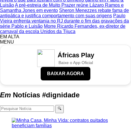
Luisão
A pré-estreia de Muito Prazer reúne Lázaro Ramos e
Samantha Jones em evento
Sheron Menezzes rebate fama de
antipática e justifica comportamento com suas origens
Paulo
Vieira enfrenta ventania no RJ durante o fim das gravações da
série Pablo e Luisão
Morre Ricardo Fernandes, ex-diretor de
carnaval da escola Unidos da Tijuca
EM ALTA
MENU
Áfricas Play
Baixe o App Oficial
BAIXAR AGORA
Em
Notícias
#dignidade
🔍