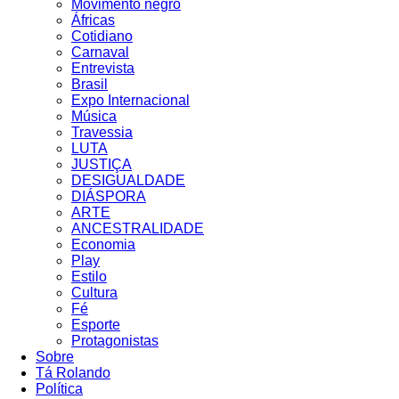
Movimento negro
Áfricas
Cotidiano
Carnaval
Entrevista
Brasil
Expo Internacional
Música
Travessia
LUTA
JUSTIÇA
DESIGUALDADE
DIÁSPORA
ARTE
ANCESTRALIDADE
Economia
Play
Estilo
Cultura
Fé
Esporte
Protagonistas
Sobre
Tá Rolando
Política