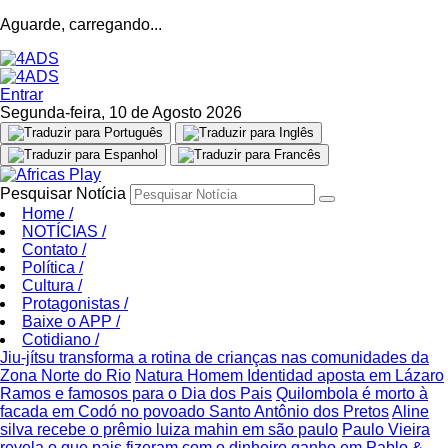
Aguarde, carregando...
Entrar
Segunda-feira, 10 de Agosto 2026
Pesquisar Notícia
Home
/
NOTÍCIAS
/
Contato
/
Política
/
Cultura
/
Protagonistas
/
Baixe o APP
/
Cotidiano
/
Jiu-jítsu transforma a rotina de crianças nas comunidades da
Zona Norte do Rio
Natura Homem Identidad aposta em Lázaro
Ramos e famosos para o Dia dos Pais
Quilombola é morto à
facada em Codó no povoado Santo Antônio dos Pretos
Aline
silva recebe o prêmio luiza mahin em são paulo
Paulo Vieira
revela o que pais fizeram com o dinheiro ganho em Pablo &