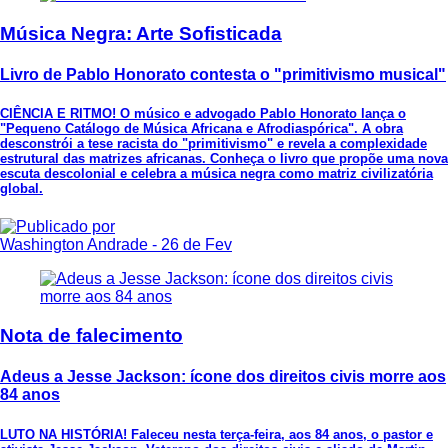
Música Negra: Arte Sofisticada
Livro de Pablo Honorato contesta o "primitivismo musical"
CIÊNCIA E RITMO! O músico e advogado Pablo Honorato lança o
"Pequeno Catálogo de Música Africana e Afrodiaspórica". A obra
desconstrói a tese racista do "primitivismo" e revela a complexidade
estrutural das matrizes africanas. Conheça o livro que propõe uma nova
escuta descolonial e celebra a música negra como matriz civilizatória
global.
Washington Andrade
- 26 de Fev
Nota de falecimento
Adeus a Jesse Jackson: ícone dos direitos civis morre aos
84 anos
LUTO NA HISTÓRIA! Faleceu nesta terça-feira, aos 84 anos, o pastor e