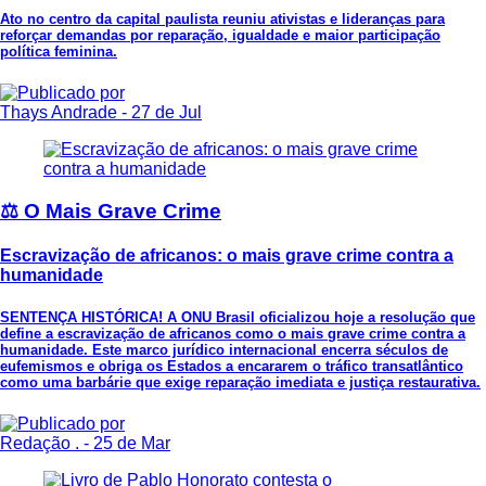
Ato no centro da capital paulista reuniu ativistas e lideranças para
reforçar demandas por reparação, igualdade e maior participação
política feminina.
Thays Andrade
- 27 de Jul
⚖️ O Mais Grave Crime
Escravização de africanos: o mais grave crime contra a
humanidade
SENTENÇA HISTÓRICA! A ONU Brasil oficializou hoje a resolução que
define a escravização de africanos como o mais grave crime contra a
humanidade. Este marco jurídico internacional encerra séculos de
eufemismos e obriga os Estados a encararem o tráfico transatlântico
como uma barbárie que exige reparação imediata e justiça restaurativa.
Redação .
- 25 de Mar