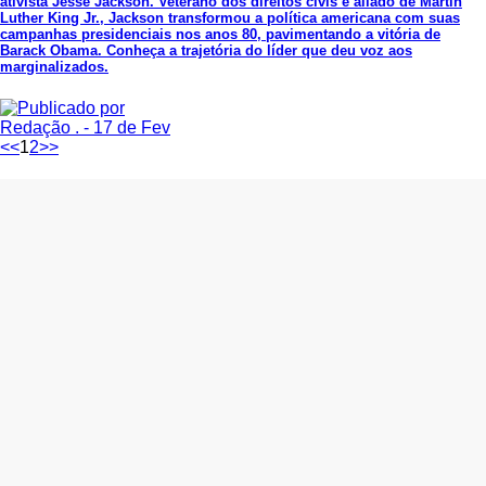
ativista Jesse Jackson. Veterano dos direitos civis e aliado de Martin
Luther King Jr., Jackson transformou a política americana com suas
campanhas presidenciais nos anos 80, pavimentando a vitória de
Barack Obama. Conheça a trajetória do líder que deu voz aos
marginalizados.
Redação .
- 17 de Fev
<<
1
2
>>