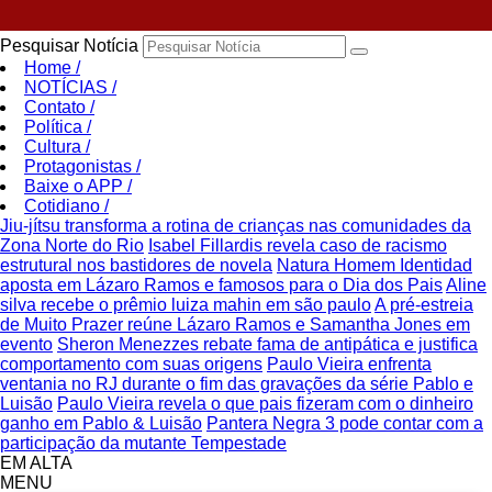
Pesquisar Notícia
Home
/
NOTÍCIAS
/
Contato
/
Política
/
Cultura
/
Protagonistas
/
Baixe o APP
/
Cotidiano
/
Jiu-jítsu transforma a rotina de crianças nas comunidades da
Zona Norte do Rio
Isabel Fillardis revela caso de racismo
estrutural nos bastidores de novela
Natura Homem Identidad
aposta em Lázaro Ramos e famosos para o Dia dos Pais
Aline
silva recebe o prêmio luiza mahin em são paulo
A pré-estreia
de Muito Prazer reúne Lázaro Ramos e Samantha Jones em
evento
Sheron Menezzes rebate fama de antipática e justifica
comportamento com suas origens
Paulo Vieira enfrenta
ventania no RJ durante o fim das gravações da série Pablo e
Luisão
Paulo Vieira revela o que pais fizeram com o dinheiro
ganho em Pablo & Luisão
Pantera Negra 3 pode contar com a
participação da mutante Tempestade
EM ALTA
MENU