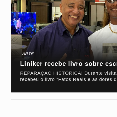
ARTE
Liniker recebe livro sobre es
REPARAÇÃO HISTÓRICA! Durante visita a
recebeu o livro "Fatos Reais e as dores 
entregue pela Deputada Thainara Faria e
documentos oficiais sobre a escravização
Confira os detalhes desse encontro.