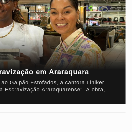
cravização em Araraquara
o Galpão Estofados, a cantora Liniker
da Escravização Araraquarense". A obra,
 Cláudio Claudino (OAB), resgata
 local para promover educação e justiça.