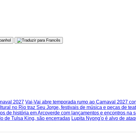
rnaval 2027
Vai-Vai abre temporada rumo ao Carnaval 2027 co
tural no Rio traz Seu Jorge, festivais de música e peças de teat
nos de história em Arcoverde com lançamentos e encontros na 
do de Tulsa King, são encerradas
Lupita Nyong'o é alvo de ataq