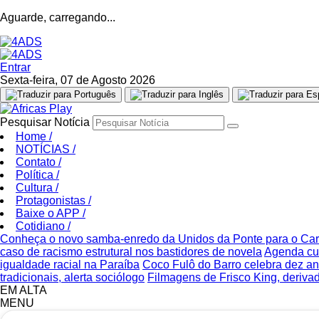
Aguarde, carregando...
Entrar
Sexta-feira, 07 de Agosto 2026
Pesquisar Notícia
Home
/
NOTÍCIAS
/
Contato
/
Política
/
Cultura
/
Protagonistas
/
Baixe o APP
/
Cotidiano
/
Conheça o novo samba-enredo da Unidos da Ponte para o Ca
caso de racismo estrutural nos bastidores de novela
Agenda cul
igualdade racial na Paraíba
Coco Fulô do Barro celebra dez a
tradicionais, alerta sociólogo
Filmagens de Frisco King, deriva
EM ALTA
MENU