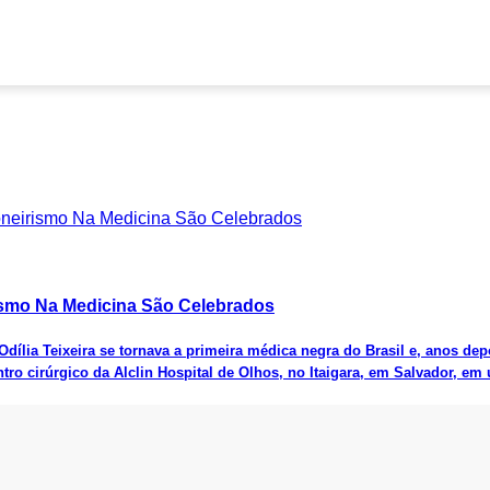
ismo Na Medicina São Celebrados
ília Teixeira se tornava a primeira médica negra do Brasil e, anos dep
tro cirúrgico da Alclin Hospital de Olhos, no Itaigara, em Salvador, 