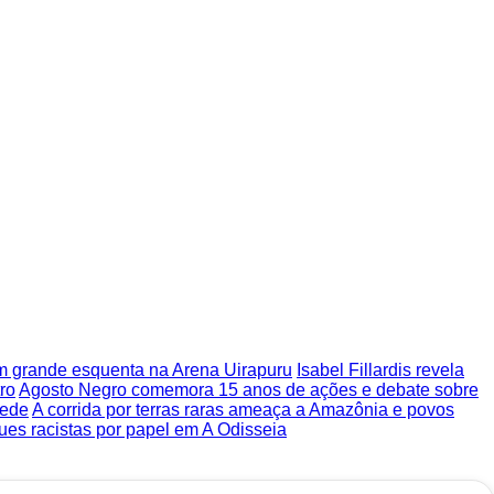
m grande esquenta na Arena Uirapuru
Isabel Fillardis revela
ro
Agosto Negro comemora 15 anos de ações e debate sobre
sede
A corrida por terras raras ameaça a Amazônia e povos
ues racistas por papel em A Odisseia