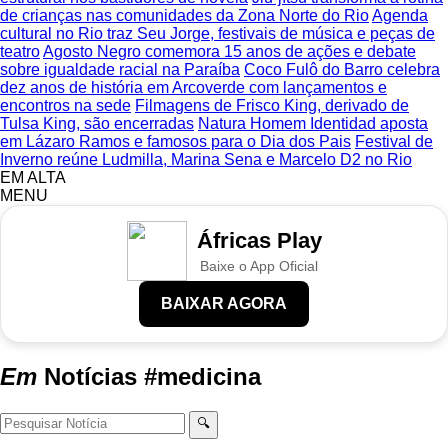
de crianças nas comunidades da Zona Norte do Rio
Agenda
cultural no Rio traz Seu Jorge, festivais de música e peças de
teatro
Agosto Negro comemora 15 anos de ações e debate
sobre igualdade racial na Paraíba
Coco Fulô do Barro celebra
dez anos de história em Arcoverde com lançamentos e
encontros na sede
Filmagens de Frisco King, derivado de
Tulsa King, são encerradas
Natura Homem Identidad aposta
em Lázaro Ramos e famosos para o Dia dos Pais
Festival de
Inverno reúne Ludmilla, Marina Sena e Marcelo D2 no Rio
EM ALTA
MENU
Áfricas Play
Baixe o App Oficial
BAIXAR AGORA
Em
Notícias
#medicina
🔍