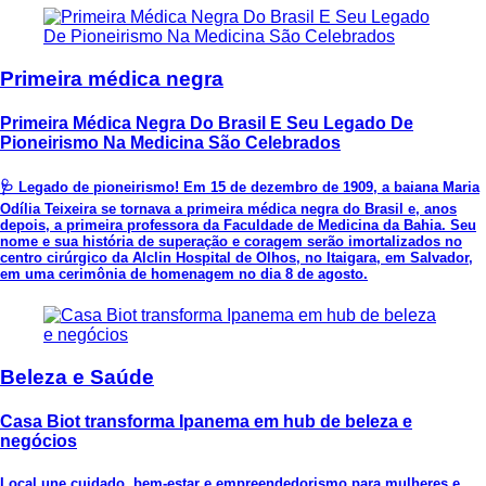
Primeira médica negra
Primeira Médica Negra Do Brasil E Seu Legado De
Pioneirismo Na Medicina São Celebrados
🩺 Legado de pioneirismo! Em 15 de dezembro de 1909, a baiana Maria
Odília Teixeira se tornava a primeira médica negra do Brasil e, anos
depois, a primeira professora da Faculdade de Medicina da Bahia. Seu
nome e sua história de superação e coragem serão imortalizados no
centro cirúrgico da Alclin Hospital de Olhos, no Itaigara, em Salvador,
em uma cerimônia de homenagem no dia 8 de agosto.
Beleza e Saúde
Casa Biot transforma Ipanema em hub de beleza e
negócios
Local une cuidado, bem-estar e empreendedorismo para mulheres e