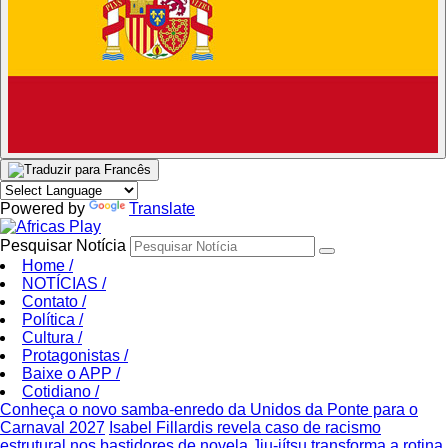
Powered by
Translate
Pesquisar Notícia
Home
/
NOTÍCIAS
/
Contato
/
Política
/
Cultura
/
Protagonistas
/
Baixe o APP
/
Cotidiano
/
Conheça o novo samba-enredo da Unidos da Ponte para o
Carnaval 2027
Isabel Fillardis revela caso de racismo
estrutural nos bastidores de novela
Jiu-jítsu transforma a rotina