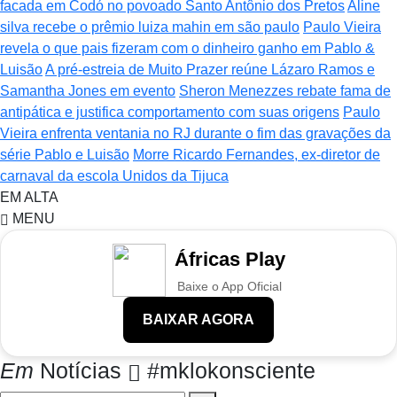
facada em Codó no povoado Santo Antônio dos Pretos
Aline
silva recebe o prêmio luiza mahin em são paulo
Paulo Vieira
revela o que pais fizeram com o dinheiro ganho em Pablo &
Luisão
A pré-estreia de Muito Prazer reúne Lázaro Ramos e
Samantha Jones em evento
Sheron Menezzes rebate fama de
antipática e justifica comportamento com suas origens
Paulo
Vieira enfrenta ventania no RJ durante o fim das gravações da
série Pablo e Luisão
Morre Ricardo Fernandes, ex-diretor de
carnaval da escola Unidos da Tijuca
EM ALTA
MENU
Áfricas Play
Baixe o App Oficial
BAIXAR AGORA
Em
Notícias
#mklokonsciente