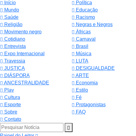
Início
Política
Mundo
Educação
Saúde
Racismo
Religião
Negras e Negros
Movimento negro
Áfricas
Cotidiano
Carnaval
Entrevista
Brasil
Expo Internacional
Música
Travessia
LUTA
JUSTIÇA
DESIGUALDADE
DIÁSPORA
ARTE
ANCESTRALIDADE
Economia
Play
Estilo
Cultura
Fé
Esporte
Protagonistas
Sobre
FAQ
Termos de Uso e Privacidade
Contato
Esse site utiliza cookies para melhorar sua experiência
Pesquisar Notícia
de navegação. Ao continuar o acesso, entendemos que
Painel do Leitor