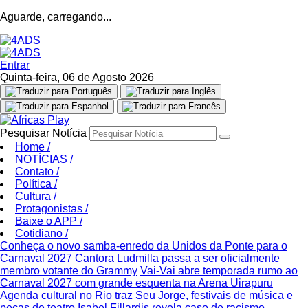
Aguarde, carregando...
Entrar
Quinta-feira, 06 de Agosto 2026
Pesquisar Notícia
Home
/
NOTÍCIAS
/
Contato
/
Política
/
Cultura
/
Protagonistas
/
Baixe o APP
/
Cotidiano
/
Conheça o novo samba-enredo da Unidos da Ponte para o
Carnaval 2027
Cantora Ludmilla passa a ser oficialmente
membro votante do Grammy
Vai-Vai abre temporada rumo ao
Carnaval 2027 com grande esquenta na Arena Uirapuru
Agenda cultural no Rio traz Seu Jorge, festivais de música e
peças de teatro
Isabel Fillardis revela caso de racismo