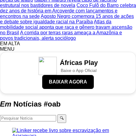
estrutural nos bastidores de novela
Coco Fulô do Barro celebra
dez anos de história em Arcoverde com lançamentos e
encontros na sede
Agosto Negro comemora 15 anos de ações
e debate sobre igualdade racial na Paraíba
Atlas da
mobilidade social aponta que raça e gênero travam ascensão
no Brasil
A corrida por terras raras ameaça a Amazônia e
povos tradicionais, alerta sociólogo
EM ALTA
MENU
Áfricas Play
Baixe o App Oficial
BAIXAR AGORA
Em
Notícias
#oab
🔍