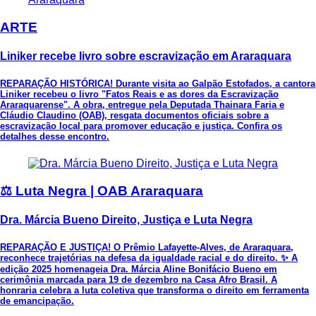
ARTE
Liniker recebe livro sobre escravização em Araraquara
REPARAÇÃO HISTÓRICA! Durante visita ao Galpão Estofados, a cantora
Liniker recebeu o livro "Fatos Reais e as dores da Escravização
Araraquarense". A obra, entregue pela Deputada Thainara Faria e
Cláudio Claudino (OAB), resgata documentos oficiais sobre a
escravização local para promover educação e justiça. Confira os
detalhes desse encontro.
⚖️ Luta Negra | OAB Araraquara
Dra. Márcia Bueno Direito, Justiça e Luta Negra
REPARAÇÃO E JUSTIÇA! O Prêmio Lafayette-Alves, de Araraquara,
reconhece trajetórias na defesa da igualdade racial e do direito. ✨ A
edição 2025 homenageia Dra. Márcia Aline Bonifácio Bueno em
cerimônia marcada para 19 de dezembro na Casa Afro Brasil. A
honraria celebra a luta coletiva que transforma o direito em ferramenta
de emancipação.