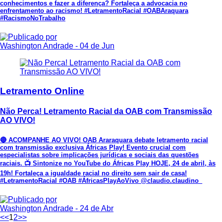
conhecimentos e fazer a diferença? Fortaleça a advocacia no
enfrentamento ao racismo! #LetramentoRacial #OABAraquara
#RacismoNoTrabalho
Washington Andrade
- 04 de Jun
Letramento Online
Não Perca! Letramento Racial da OAB com Transmissão
AO VIVO!
🔴 ACOMPANHE AO VIVO! OAB Araraquara debate letramento racial
com transmissão exclusiva Áfricas Play! Evento crucial com
especialistas sobre implicações jurídicas e sociais das questões
raciais. 📺 Sintonize no YouTube do Áfricas Play HOJE, 24 de abril, às
19h! Fortaleça a igualdade racial no direito sem sair de casa!
#LetramentoRacial #OAB #ÁfricasPlayAoVivo @claudio.claudino_
Washington Andrade
- 24 de Abr
<<
1
2
>>