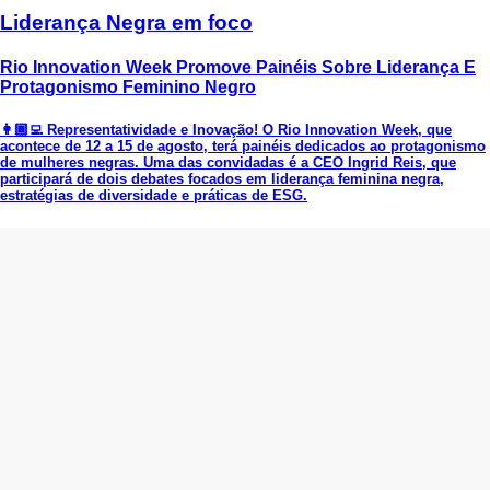
Liderança Negra em foco
Rio Innovation Week Promove Painéis Sobre Liderança E
Protagonismo Feminino Negro
👩🏾‍💻 Representatividade e Inovação! O Rio Innovation Week, que
acontece de 12 a 15 de agosto, terá painéis dedicados ao protagonismo
de mulheres negras. Uma das convidadas é a CEO Ingrid Reis, que
participará de dois debates focados em liderança feminina negra,
estratégias de diversidade e práticas de ESG.