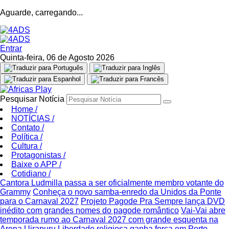
Aguarde, carregando...
Entrar
Quinta-feira, 06 de Agosto 2026
Pesquisar Notícia
Home
/
NOTÍCIAS
/
Contato
/
Política
/
Cultura
/
Protagonistas
/
Baixe o APP
/
Cotidiano
/
Cantora Ludmilla passa a ser oficialmente membro votante do
Grammy
Conheça o novo samba-enredo da Unidos da Ponte
para o Carnaval 2027
Projeto Pagode Pra Sempre lança DVD
inédito com grandes nomes do pagode romântico
Vai-Vai abre
temporada rumo ao Carnaval 2027 com grande esquenta na
Arena Uirapuru
Liberdade religiosa ganha força em Porto