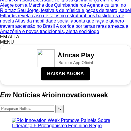
Alegre com a Marcha dos Quimbandeiros
Agenda cultural no
Rio traz Seu Jorge, festivais de música e peças de teatro
Isabel
Fillardis revela caso de racismo estrutural nos bastidores de
novela
Atlas da mobilidade social aponta que raça e gênero
travam ascensão no Brasil
A corrida por terras raras ameaça a
Amazônia e povos tradicionais, alerta sociólogo
EM ALTA
MENU
Áfricas Play
Baixe o App Oficial
BAIXAR AGORA
Em
Notícias
#rioinnovationweek
🔍