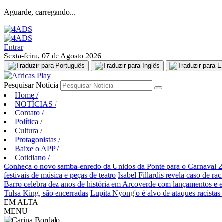
Aguarde, carregando...
Entrar
Sexta-feira, 07 de Agosto 2026
Pesquisar Notícia
Home
/
NOTÍCIAS
/
Contato
/
Política
/
Cultura
/
Protagonistas
/
Baixe o APP
/
Cotidiano
/
Conheça o novo samba-enredo da Unidos da Ponte para o Carnaval 
festivais de música e peças de teatro
Isabel Fillardis revela caso de ra
Barro celebra dez anos de história em Arcoverde com lançamentos e 
Tulsa King, são encerradas
Lupita Nyong'o é alvo de ataques racistas
EM ALTA
MENU