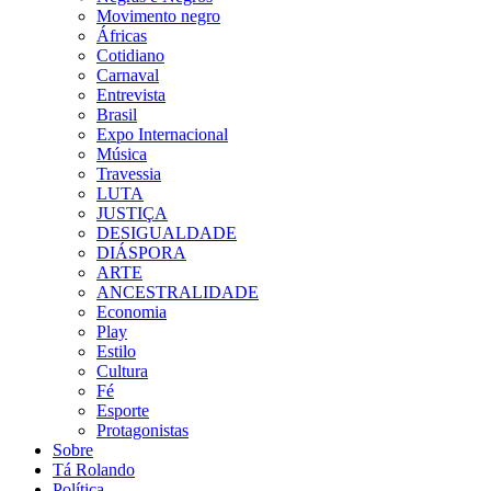
Movimento negro
Áfricas
Cotidiano
Carnaval
Entrevista
Brasil
Expo Internacional
Música
Travessia
LUTA
JUSTIÇA
DESIGUALDADE
DIÁSPORA
ARTE
ANCESTRALIDADE
Economia
Play
Estilo
Cultura
Fé
Esporte
Protagonistas
Sobre
Tá Rolando
Política