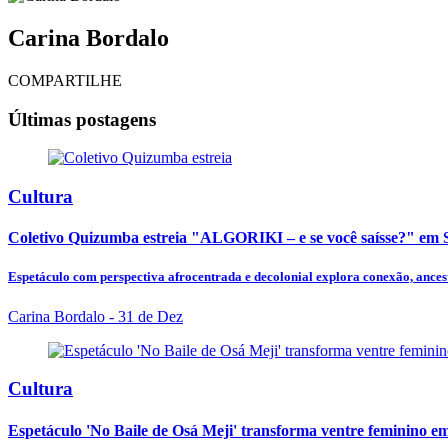
Carina Bordalo
COMPARTILHE
Últimas postagens
Cultura
Coletivo Quizumba estreia "ALGORIKI – e se você saísse?" em 
Espetáculo com perspectiva afrocentrada e decolonial explora conexão, ancest
Carina Bordalo
- 31 de Dez
Cultura
Espetáculo 'No Baile de Osá Meji' transforma ventre feminino em t