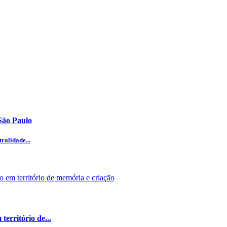
São Paulo
ralidade...
erritório de...