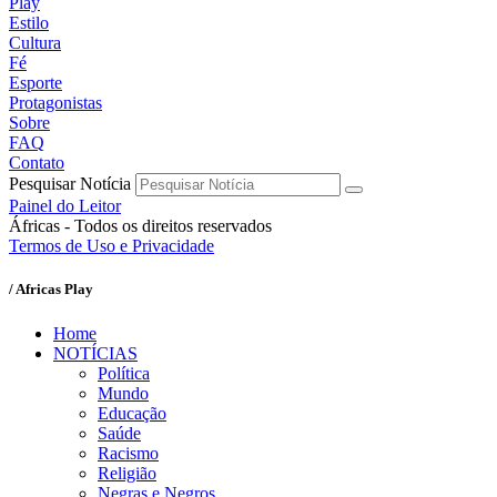
Play
Estilo
Cultura
Fé
Esporte
Protagonistas
Sobre
FAQ
Contato
Pesquisar Notícia
Painel do Leitor
Áfricas - Todos os direitos reservados
Termos de Uso e Privacidade
/ Africas Play
Home
NOTÍCIAS
Política
Mundo
Educação
Saúde
Racismo
Religião
Negras e Negros