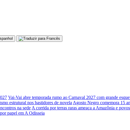
2027
Vai-Vai abre temporada rumo ao Carnaval 2027 com grande esque
cismo estrutural nos bastidores de novela
Agosto Negro comemora 15 anos
encontros na sede
A corrida por terras raras ameaça a Amazônia e povos 
 por papel em A Odisseia