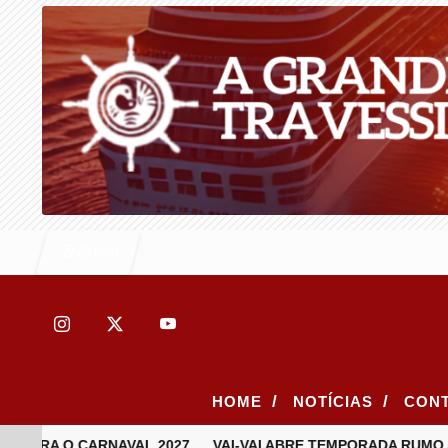
Entrar
/
/
HOME
NOTÍCIAS
CON
RA O CARNAVAL 2027
VAI-VAI ABRE TEMPORADA RUMO AO C