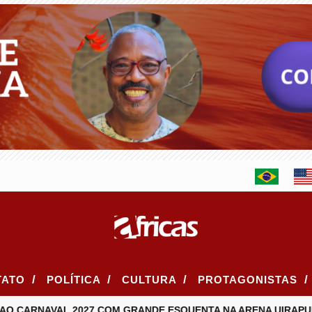
/
/
/
/
TATO
POLÍTICA
CULTURA
PROTAGONISTAS
ARNAVAL 2027 COM GRANDE ESQUENTA NA ARENA UIRAPURU